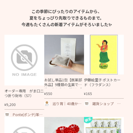
この季節にぴったりのアイテムから、
夏をちょっぴり先取り
できるものまで。
今週もたくさんの
新着アイテムがそろいました✨
お試し単品1包【医薬部
伊藤絵里子 ポストカー
外品】9種類の生薬で女
ド（フラダンス）
性の体を癒す入浴剤 和
オーダー専用 がま口二
550
165
¥
¥
漢の湯
つ折り財布（S7）
巡り宵｜40歳から
雑貨ショップ ハ
9,200
¥
の自分を労わる温
ニーシェア
活・更年期ショッ
Ponte(ポンテ)革製
プ
品オーダーメイド
専門店