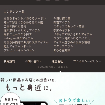
コンテンツ一覧
あるるポイント／あるるクーポン
今日は何の日
知って好きになるあるるのお店
新着アイテム
全国の隠れた名物
スタッフのセレクト商品
送料無料・おためしアイテム
季節のギフト
最新ニュースから探す
メディアで紹介されたアイテム
Instagram紹介アイテム
クラフト感あふれるアイテム
あるる探検隊のお気に入りアイテム
アイテム選びのお役立ち情報
推しアイテムレポート
スタッフコラム
プレゼントキャンペーン
あるる豆知識
利用規約
お問い合わせ
運営会社
プライバシーポリシー
© 2022 創作品モール あるる