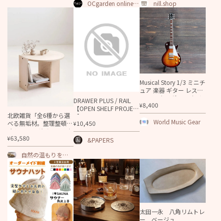
OCgarden online s
nill.shop
hop
Musical Story 1/3 ミニチ
ュア 楽器 ギター レスポ
ール スタンダード タイ
DRAWER PLUS / RAIL
8,400
¥
プ 60s ICE TEA スタイル
【OPEN SHELF PROJEC
北欧雑貨「全6種から選
T】
World Music Gear
べる無垢材。整理整頓も
10,450
¥
叶える、マガジンラック
63,580
¥
付円形コーヒーテーブ
&PAPERS
ル」
自然の温もりを暮
らしに サトモク
太田一永 八角リムトレ
ー ベージュ