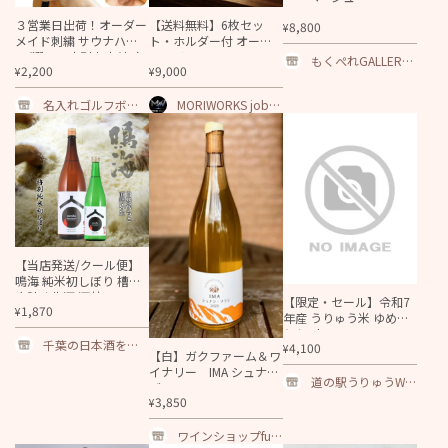
３営業日出荷！オーダー
【送料無料】6枚セッ
8,800
¥
メイド刺繍 サウナハッ
ト・ホルダー付 オーダ
ト/選べる定型文字/お名
ーメイド ステンレスコ
もくぺれGALLERY
2,200
9,000
¥
¥
前１行/男女兼用フリー
ースター 100mm 黒刻印
kino
サイズ/ メール便送料無
凹凸なし 衛生仕様 名入
料
名入れゴルフボー
れ ロゴ刻印 レーザー加
MORIWORKS jobsh
ル ゴルゴル[本店]
工 高級仕様
op
【当店発送/クール便】
鳴海 純米初しぼり 槽場
直詰め生酒 酒林ラベル
【限定・セール】令和7
1,870
¥
年産 うりゅう米 ゆめぴ
りか 5kg
千葉の日本酒を通
4,100
¥
【白】ガクファーム＆ワ
販～美酒探求！千
イナリー IMA シュナン
葉の酒街道｜地酒
道の駅うりゅうWe
ブラン 2025
｜焼酎
bShop
3,850
¥
ワインショップfun