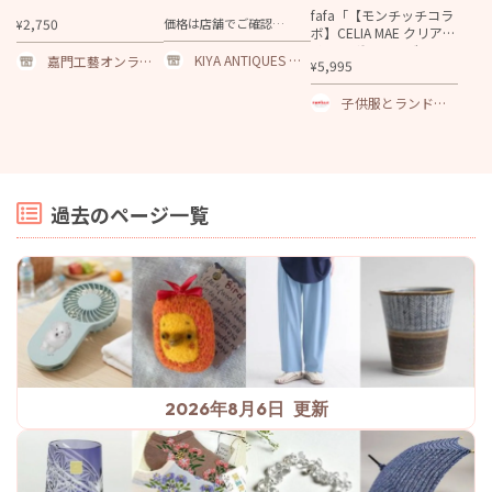
ット
fafa「【モンチッチコラ
2,750
¥
ボ】CELIA MAE クリアラ
メPVC ボストンバッ
KIYA ANTIQUES ON
嘉門工藝オンライ
5,995
¥
グ」（F）
LINESHOP
ンショップ
子供服とランドセ
ルの通販 ファミー
ユ
過去のページ一覧
2026年8月6日