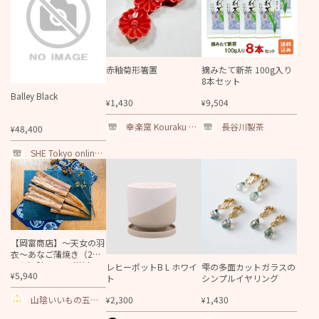
赤釉菊形箸置
摘みたて新茶 100g入り
8本セット
Balley Black
1,430
9,504
¥
¥
幸楽窯 Kouraku Kil
長谷川製茶
48,400
¥
n
SHE Tokyo online s
hop
【岡富商店】～天女の羽
衣～あなご蒲焼き（2尾
入り）計360g 送料込
レヒーポットB L ホワイ
雫の多面カットガラスの
5,940
¥
ト
シンプルイヤリング
2,300
1,430
山陰いいもの五つ
¥
¥
星ショップ