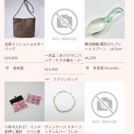
～長野ワインとオ
タク達のワイン～
合皮メッシュショルダー
錦淡緑釉 銀花びらプレ
バッグ
ートスプーン 14.5cm
一点品｜あけび-かごバ
19,800
4,290
¥
¥
ッグ｜たすき編み｜小サ
イズ｜小判底｜浅型｜黒
香鳥屋
幸楽窯 Kouraku Kil
14,960
¥
あけび
n
ブラウンポッケ
小茶巾入れ37 インド
ヴィンテージ スターリ
型押し更紗 つつじ色
ングシルバー ブレスレ