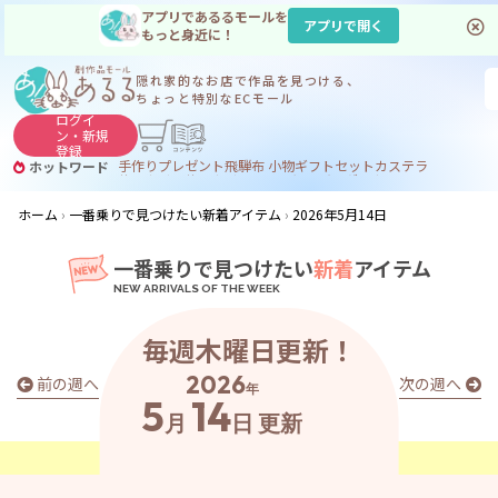
アプリであるるモールを
アプリで開く
もっと身近に！
隠れ家的なお店で
作品を見つける、
ちょっと特別なECモール
ログイ
ン・
新規
登録
手作り
プレゼント
飛騨
布 小物
ギフトセット
カステラ
ホットワード
サヌカイト
サヌカイト 風鈴
コーヒー
ジンギスカン
ホーム
一番乗りで見つけたい新着アイテム
2026年5月14日
一番乗りで見つけたい
新着
アイテム
毎週木曜日更新！
2026
前の週へ
次の週へ
年
5
14
月
日
更新
あ
る
る
の
最
新
ア
イ
テ
ム
は
こ
こ
か
ら
チ
ェ
ッ
ク
！
👀