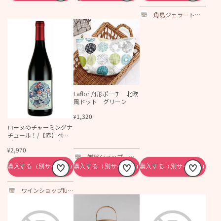
角島ジェラートポ
ポロ通販サイト
Laflor 舟形ポーチ 北欧
風ドット グリーン
1,320
¥
ローヌのチャーミングナ
チュール！/【赤】ベネ
デッティ メール ナチ
2,970
¥
ュール シラー 2023
雑貨ショップ ハ
ニーシェア
ワインショップfun
～長野ワインとオ
タク達のワイン～