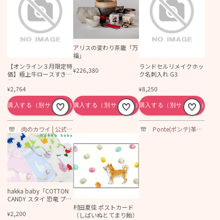
アリスの変わり茶籠「万
福」
【オンライン３月限定特
ランドセルリメイクホッ
226,380
¥
価】極上牛ロースすき焼
ク名刺入れ G3
用
2,764
8,250
¥
¥
嘉門工藝オンライ
ンショップ
肉のカワイ | 公式通
Ponte(ポンテ)革製
販サイト
品オーダーメイド
専門店
hakka baby「COTTON
CANDY スタイ 恐竜 プリ
ムラ アルパカ いちこリ
村田夏佳 ポストカード
2,200
¥
ング」（F） 【メール便
（しばいぬとてまり飴）