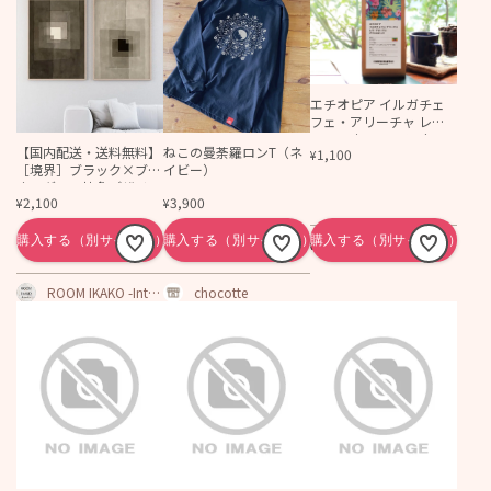
エチオピア イルガチェ
フェ・アリーチャ レ
ラ・テネーチャ アナエ
【国内配送・送料無料】
ねこの曼荼羅ロンT（ネ
1,100
¥
ロビック
［境界］ブラック×ブラ
イビー）
ウングレー抽象デザイン
2,100
3,900
¥
¥
×キャンバスアート×ア
ートポスター【1~3営業
日で出荷】[f876]
遠赤外線自家焙煎
コーヒー専門店 CO
FFEE MART63
ROOM IKAKO -Interi
chocotte
or&Luxury-