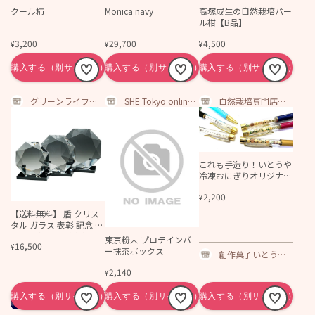
クール柿
Monica navy
高塚成生の自然栽培パー
ル柑【B品】
3,200
29,700
4,500
¥
¥
¥
グリーンライフは
SHE Tokyo online s
自然栽培専門店ナ
しもと 公式ショ
hop
チュラルスタイル
ッピングページ
これも手造り！いとうや
冷凍おにぎりオリジナル
ボールペン
2,200
¥
【送料無料】 盾 クリス
タル ガラス 表彰 記念 楯
DP-19 名入れ 感謝状 記
東京粉末 プロテインバ
16,500
¥
念品 周年記念 創立記念
ー抹茶ボックス
創作菓子いとうや
退職記念 お祝い プレゼ
ウェブショップ
ント 還暦 喜寿 金婚式 銀
2,140
¥
婚式 イベント ギフト
SCK myshop店