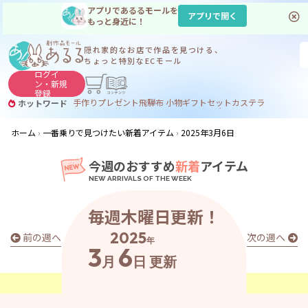
アプリであるるモールを
アプリで開く
もっと身近に！
隠れ家的なお店で
作品を見つける、
ちょっと特別なECモール
ログイ
ン・
新規
登録
手作り
プレゼント
飛騨
布 小物
ギフトセット
カステラ
ホットワード
サヌカイト
サヌカイト 風鈴
コーヒー
ジンギスカン
ホーム
一番乗りで見つけたい新着アイテム
2025年3月6日
今週のおすすめ
新着
アイテム
毎週木曜日更新！
2025
前の週へ
次の週へ
年
3
6
月
日
更新
あ
る
る
の
最
新
ア
イ
テ
ム
は
こ
こ
か
ら
チ
ェ
ッ
ク
！
👀