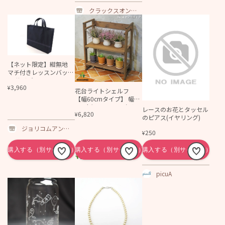
クラックスオンラ
インショップ
【ネット限定】紺無地
マチ付きレッスンバッグ
B4サイズ
3,960
¥
花台ライトシェルフ
【幅60cmタイプ】 幅64
2×奥行310+10×高さ7
レースのお花とタッセル
6,820
¥
50+10ｍｍ ●棚板2枚/
のピアス(イヤリング)
ゴム脚付き
ジョリコムアンク
250
¥
ール
WOODPRO本店
picuA