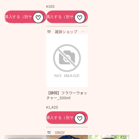
送料198円対応可】
165
¥
子供服とランドセ
ルの通販 ファミー
ユ
雑貨ショップ ハ
ニーシェア
【静岡】フラワーウォッ
チャー_500ml
1,420
¥
VINSY