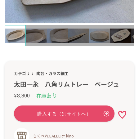
カテゴリ
陶芸・ガラス細工
太田一永 八角リムトレー ベージュ
あり
8,800
在庫
¥
もくぺれGALLERY kino