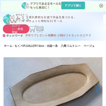
アプリであるるモールを
アプリで開く
もっと身近に！
隠れ家的なお店で
作品を見つける、
ちょっと特別なECモール
ログイ
ン・
新規
登録
手作り
プレゼント
飛騨
布 小物
ギフトセット
カステラ
ホットワード
サヌカイト
サヌカイト 風鈴
コーヒー
ジンギスカン
ホーム
もくぺれGALLERY kino
太田一永 八角リムトレー ベージュ