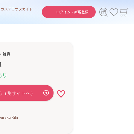
ト
カステラ
サヌカイト
ログイン・
新規登録
・雑貨
置
あり
raku Kiln