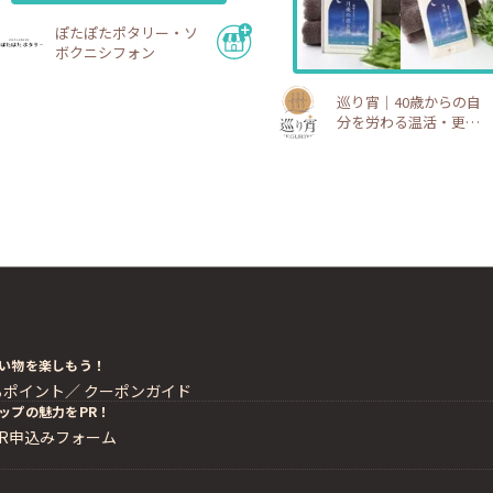
ぽたぽたポタリー・ソ
ボクニシフォン
巡り宵｜40歳からの自
分を労わる温活・更年
期ショップ
い物を楽しもう！
るポイント／
クーポンガイド
ップの魅力をPR！
PR申込みフォーム