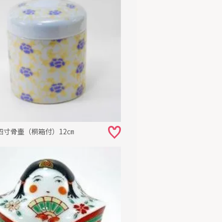
四寸骨壷（桐箱付）12㎝