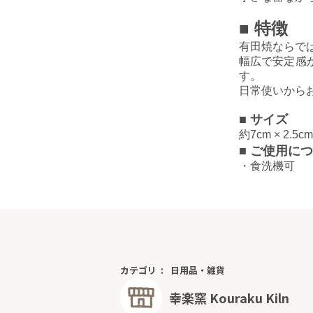
■
特徴
有田焼ならで
幅広で安定感
す。
日常使いから
■
サイズ
約
7cm × 2.5c
■
ご使用につ
・食洗機可
カテゴリ
日用品・雑貨
幸楽窯 Kouraku Kiln