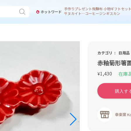
手作り
プレゼント
飛騨
布 小物
ギフトセッ
ホットワード
サヌカイト 風鈴
コーヒー
ジンギスカン
カテゴリ
日用品
赤釉菊形箸
1,430
在庫
¥
幸楽窯 Kou