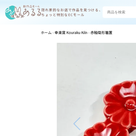
隠れ家的なお店で
作品を見つける、
ちょっと特別なECモール
ホーム
幸楽窯 Kouraku Kiln
赤釉菊形箸置