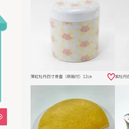
薄紅牡丹四寸骨壷（桐箱付）12㎝
紫牡丹