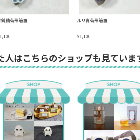
青鈍釉菊形箸置
ルリ青菊形箸置
¥
1,100
1,100
た人はこちらのショップも見ていま