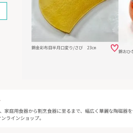
錦金彩布目半月口変り/さび 23㎝
錦おひ
ト
は、家庭用食器から割烹食器に至るまで、幅広く華麗な陶磁器
オンラインショップ。