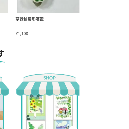
茶緑釉菊形箸置
曙釉菊形箸置
¥
¥
1,100
1,100
す