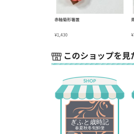
赤釉菊形箸置
¥
¥
1,430
このショップを見