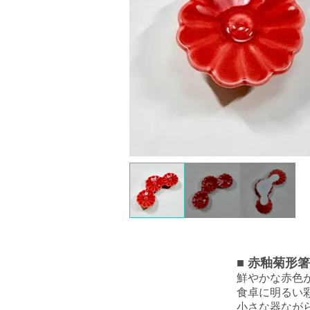
■
赤釉菊形
鮮やかな赤色
食卓に明るい
小さな器なが