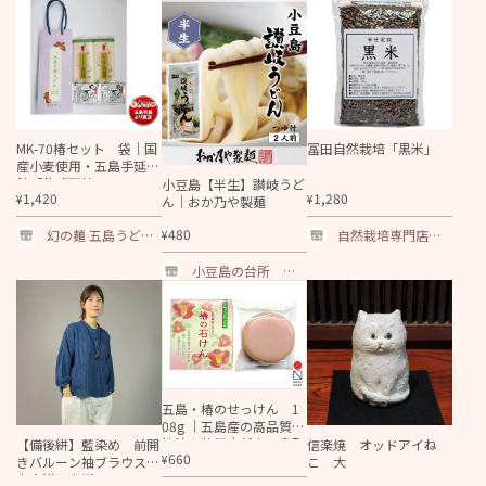
ォン
MK-70椿セット 袋｜国
冨田自然栽培「黒米」
産小麦使用・五島手延饂
飩「熟成西椿」180ｇ×
小豆島【半生】讃岐うど
1,420
1,280
¥
¥
2袋・あごだし2袋｜
ん｜おか乃や製麺
480
幻の麺 五島うどん
自然栽培専門店ナ
¥
の「まるふじ製麺
チュラルスタイル
所」
小豆島の台所 か
まとこ
五島・椿のせっけん 1
08g ｜五島産の高品質な
椿油を使用｜新上五島町
【備後絣】藍染め 前開
信楽焼 オッドアイね
660
¥
振興公社
きバルーン袖ブラウス
こ 大
文人絣 中紺