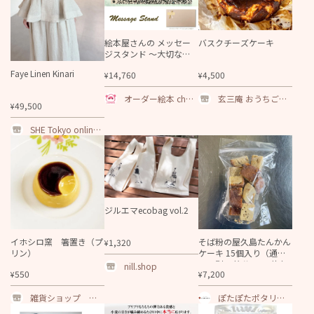
絵本屋さんの メッセー
バスクチーズケーキ
ジスタンド ～大切な人
へ～
Faye Linen Kinari
14,760
4,500
¥
¥
オーダー絵本 chap
玄三庵 おうちごは
49,500
¥
obook
ん店
SHE Tokyo online s
hop
ジルエマecobag vol.2
イホシロ窯 箸置き（プ
そば粉の屋久島たんかん
1,320
¥
リン）
ケーキ 15個入り（通常1
8cm型10等分の1.5倍お
nill.shop
550
7,200
¥
¥
徳用）【ソボクニシフォ
ン】
雑貨ショップ ハ
ぽたぽたポタリ
ニーシェア
ー・ソボクニシフ