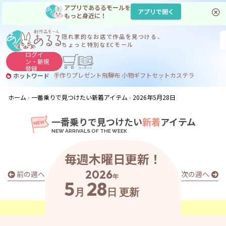
アプリであるるモールを
アプリで開く
もっと身近に！
隠れ家的なお店で
作品を見つける、
ちょっと特別なECモール
ログイ
ン・
新規
登録
手作り
プレゼント
飛騨
布 小物
ギフトセット
カステラ
ホットワード
サヌカイト
サヌカイト 風鈴
コーヒー
ジンギスカン
ホーム
一番乗りで見つけたい新着アイテム
2026年5月28日
一番乗りで見つけたい
新着
アイテム
毎週木曜日更新！
2026
前の週へ
次の週へ
年
5
28
月
日
更新
あ
る
る
の
最
新
ア
イ
テ
ム
は
こ
こ
か
ら
チ
ェ
ッ
ク
！
👀