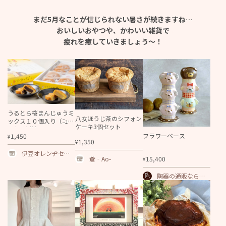
まだ5月なことが信じられない
暑さが続きますね…
おいしいおやつや、かわいい雑貨で
疲れを癒していきましょう～！
うるとら桜まんじゅうミ
八女ほうじ茶のシフォン
ックス１０個入り（ﾆｭｰｻ
ケーキ3個セット
ﾏｰｵﾚﾝｼﾞ餡）
フラワーベース
1,450
¥
1,350
¥
伊豆オレンヂセン
15,400
蒼‐Ao-
¥
ター
陶器の通販なら若
手陶芸アーティス
トの店 陶工房