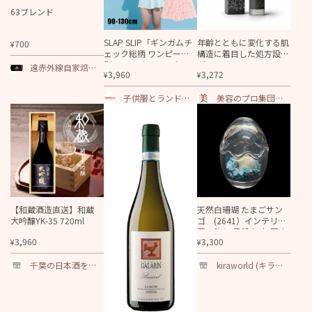
63ブレンド
SLAP SLIP「ギンガムチ
年齢とともに変化する肌
700
¥
ェック総柄 ワンピース
構造に着目した処方設計
型 スイムウェア」 (90-1
グラースノール セラム
遠赤外線自家焙煎
3,960
3,272
¥
¥
30cm)
ローション150ml・130
コーヒー専門店 CO
mlレフィル
FFEE MART63
子供服とランドセ
美容のプロ集団が
ルの通販 ファミー
選ぶベスト商品
ユ
『美健堂』
【和蔵酒造直送】和蔵
天然白珊瑚 たまごサン
大吟醸YK-35 720ml
ゴ (2641）インテリア
置き飾り 貝殻 標本 限定
3,960
3,300
¥
¥
品
千葉の日本酒を通
kiraworld (キラワ
販～美酒探求！千
ールド)
葉の酒街道｜地酒
｜焼酎