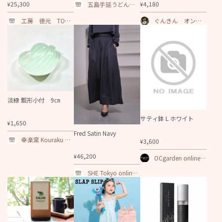
25,300
4,180
五島手延うどん・
¥
¥
産直通販「五島マ
ルマス」
工房 徳元 TOKU
ぐんきん オンラ
GEN ONLINE SHOP
インショップ
淡緑 瓢形小付 9㎝
サティ鉢 L ホワイト
1,650
¥
Fred Satin Navy
幸楽窯 Kouraku Kil
3,600
¥
n
46,200
¥
OCgarden online s
hop
SHE Tokyo online s
hop