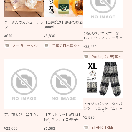
チーさんのカシューナッ
【当店発送】房州びわ酒
ツ
300ml
小銭入れファスナーな
650
5,830
¥
¥
し：Ｌ字ファスナー長財
布（F3）
オーガニックショ
千葉の日本酒を通
33,450
¥
ップ なちゅらぶ
販～美酒探求！千
る
葉の酒街道｜地酒
Ponte(ポンテ)革製
｜焼酎
品オーダーメイド
専門店
アラジンパンツ タイパ
ンツ ウエストゴムヒ
モ お部屋着 タイマッ
荒川蓮太郎 盆皿９寸
【アウトレットWR14】
1,980
¥
サージ ヨガ パジャ
枠付きラティス/格子Ｂ
マ ゆったり 2サイ
（枠幅40ｍｍ）◇国産
ズ 【象H柄】
ETHNIC TREE
22,000
1,683
¥
¥
杉 縦334ｍｍ×横755