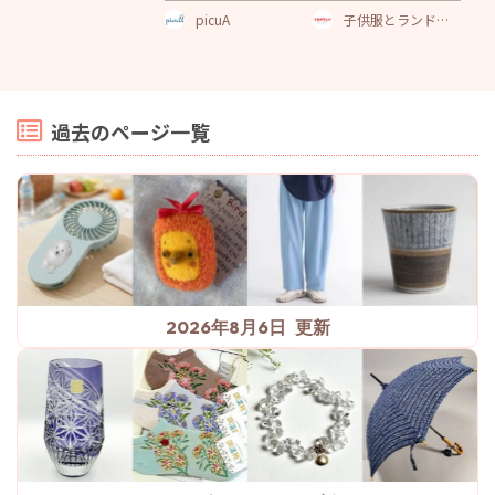
可】
picuA
子供服とランドセ
ルの通販 ファミー
ユ
過去のページ一覧
2026年8月6日