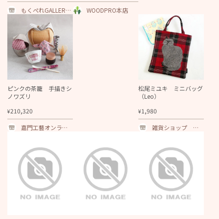
ｍｍ★色は6色から選択
もくぺれGALLERY
可
WOODPRO本店
kino
ピンクの茶籠 手描きシ
松尾ミユキ ミニバッグ
ノワズリ
（Leo）
210,320
1,980
¥
¥
嘉門工藝オンライ
雑貨ショップ ハ
ンショップ
ニーシェア