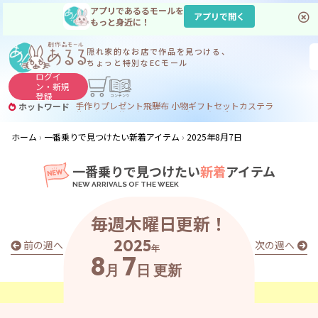
アプリであるるモールを
アプリで開く
もっと身近に！
隠れ家的なお店で
作品を見つける、
ちょっと特別なECモール
ログイ
ン・
新規
登録
手作り
プレゼント
飛騨
布 小物
ギフトセット
カステラ
ホットワード
サヌカイト
サヌカイト 風鈴
コーヒー
ジンギスカン
ホーム
一番乗りで見つけたい新着アイテム
2025年8月7日
一番乗りで見つけたい
新着
アイテム
毎週木曜日更新！
2025
前の週へ
次の週へ
年
8
7
月
日
更新
あ
る
る
の
最
新
ア
イ
テ
ム
は
こ
こ
か
ら
チ
ェ
ッ
ク
！
👀