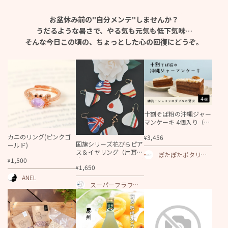
お盆休み前の"自分メンテ"しませんか？
うだるような暑さで、
やる気も元気も低下気味…
そんな今日この頃の、ちょっとした
心の回復にどうぞ。
十割そば粉の沖縄ジャー
マンケーキ 4個入り（18
cm型、10等分）【ソボ
カニのリング(ピンクゴ
3,456
¥
クニシフォン】
国旗シリーズ花びらピア
ールド)
ス＆イヤリング（片耳）
ぽたぽたポタリ
1,500
｜MICOHANA by SuperFl
¥
ー・ソボクニシフ
1,650
¥
ower
ォン
ANEL
スーパーフラワー-
折り紙に続く日本
発祥の技術で創る
アートフラワー-