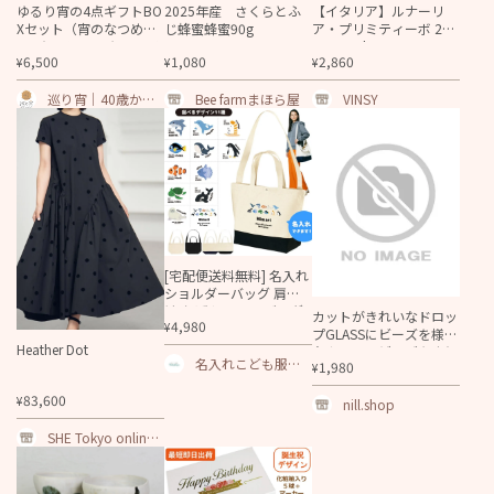
ゆるり宵の4点ギフトBO
2025年産 さくらとふ
【イタリア】ルナーリ
Xセット（宵のなつめ茶
じ蜂蜜蜂蜜90g
ア・プリミティーボ 202
TB2個・アロマキャンド
4_750ml
6,500
1,080
2,860
¥
¥
¥
ル・ハーブバスソルト・
シルクソックス）
巡り宵｜40歳から
Bee farmまほら屋
VINSY
の自分を労わる温
活・更年期ショッ
プ
[宅配便送料無料] 名入れ
ショルダーバッグ 肩掛
け かばん トートバッグ
カットがきれいなドロッ
4,980
¥
水族館 ペンギン イル
プGLASSにビーズを様々
カ シャチ チンアナゴ カ
Heather Dot
なカラーのビーズをまと
クレクマノミ ［ スイッ
名入れこども服の
1,980
¥
わせたイヤリング
チング 水族館 ] キャンバ
ベビーチップス
ス 綿100％
83,600
¥
nill.shop
SHE Tokyo online s
hop