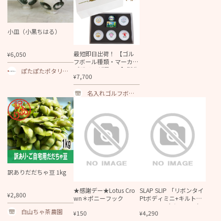
小皿（小黒ちはる）
最短即日出荷！ 【ゴル
6,050
¥
フボール種類・マーカー
デザインが選べる】誕生
ぽたぽたポタリ
7,700
¥
日祝デザイン ５球＋マ
ー・ソボクニシフ
ーカーセット 化粧箱入
ォン
り ギフトラッピング無
名入れゴルフボー
料
ル ゴルゴル[本店]
訳ありだだちゃ豆 1kg
★感謝デー★Lotus Cro
SLAP SLIP 「リボンタイ
2,800
¥
wn＊ポニーフック
Ptボディミニ+キルトサ
ロペット2点セット」(70
白山ちゃ茶農園
150
4,290
¥
¥
-80cm) 【メール便対応