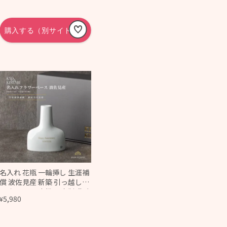
名入れ 花瓶 一輪挿し 生涯補
償 波佐見産 新築 引っ越し祝
い おしゃれ 高級 日本製 北欧
5,980
¥
風 コンパクト シンプル 飾り
やすい 開店 周年祝い 記念日
誕生日 2026 プレゼント フ