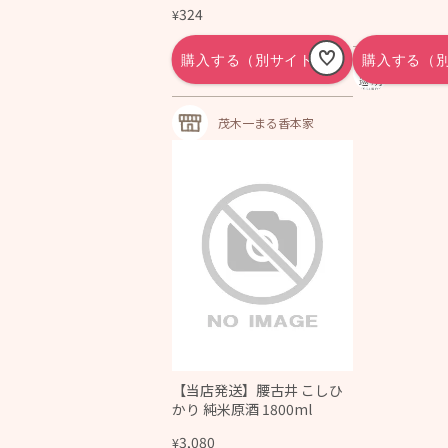
324
¥
巡り宵｜
を労わる
ョップ
茂木一まる香本家
【当店発送】腰古井 こしひ
かり 純米原酒 1800ml
3,080
¥