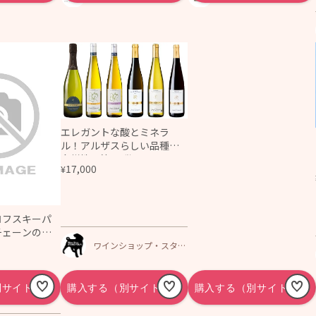
千葉の酒街道｜
ウガキネン日
ェア
酎
エレガントな酸とミネラ
ル！アルザスらしい品種と
多様性！第26弾フランス・
17,000
¥
アルザス地方ワイン6本セッ
ト
ロフスキーパ
チェーンのブ
ワインショップ・スタン
ドフォー