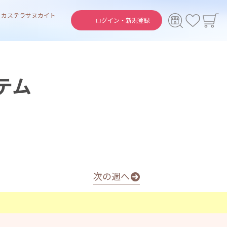
ト
カステラ
サヌカイト
ログイン・
新規登録
テム
次の週へ