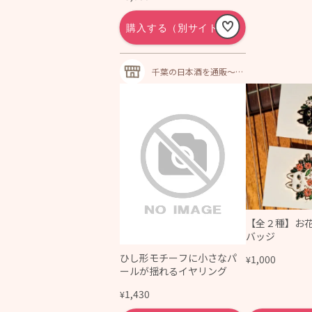
千葉の日本酒を通販～美
酒探求！千葉の酒街道｜
地酒｜焼酎
【全２種】お
バッジ
ひし形モチーフに小さなパ
1,000
¥
ールが揺れるイヤリング
1,430
¥