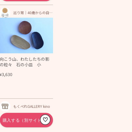
巡り宵｜40歳からの自分
を労わる温活・更年期シ
ョップ
向こう山、わたしたちの影
の粒々 石の小皿 小
3,630
¥
もくぺれGALLERY kino