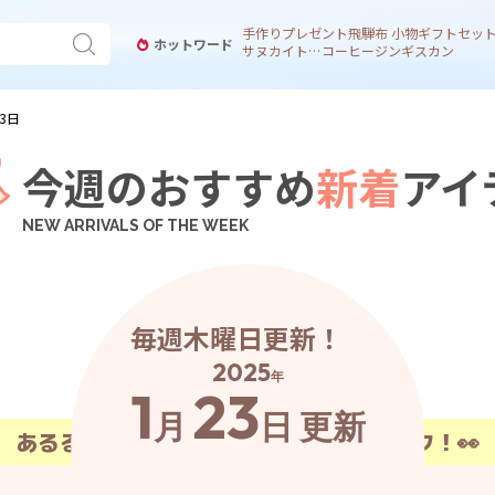
手作り
プレゼント
飛騨
布 小物
ギフトセッ
ホットワード
サヌカイト 風鈴
コーヒー
ジンギスカン
23日
今週のおすすめ
新着
アイ
毎週木曜日更新！
2025
年
1
23
月
日
更新
あ
る
る
の
最
新
ア
イ
テ
ム
は
こ
こ
か
ら
チ
ェ
ッ
ク
！
👀