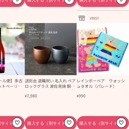
香鳥屋
VINSY
ール便】多古
送別会 退職祝い 名入れ ペア
レインボーベア ウォッシ
ットベーリーA
ロックグラス 波佐見焼 銅彩
ュタオル（パレード）
ド･ノワール/Bl
器 おしゃれ 高級 2026 結婚
7,980
990
¥
¥
 750ml
祝い 記念日 誕生日 長寿祝い
両親 感謝 親孝行 日本製 プレ
ゼント ギフト
本酒を通販～美
名入れギフト専門店キョ
雑貨ショップ ハニーシ