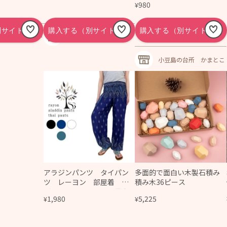
980
¥
40歳からの自分
雑貨ショップ ハニーシ
温活・更年期シ
ェア
小豆島の台所 かまとこ
アラジンパンツ タイパン
多面的で面白い木製石積み
ツ レーヨン 部屋着 ヨ
積み木36ピース
ガ タイマッサージ 男女
1,980
5,225
¥
¥
兼用 ウエスト２タイプ
【170柄】