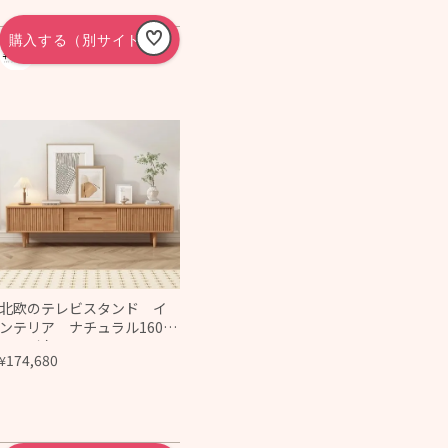
ラワーベース
名入れギフト専門店キョ
ウガキネン日
北欧のテレビスタンド イ
ンテリア ナチュラル160㎝
テレビ台 スタイリッシ
174,680
¥
ュリビングボード ラバー
ウッド 大川