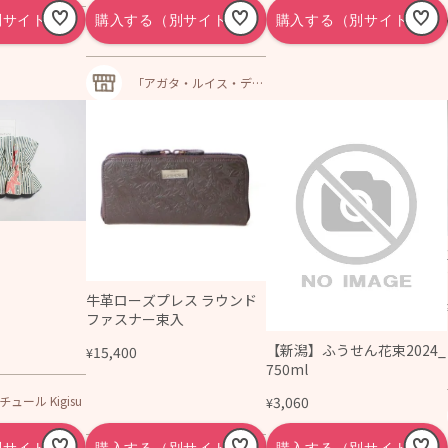
「アガタ・ルイス・デ・
ラ・プラダ」公式通販サ
イト | スペイン発！女の
子ワンピースやレディー
スバッグ・ファッション
通販
牛革ローズプレス ラウンド
ファスナー束入
【新潟】ふうせん花束2024_
15,400
¥
750ml
ュール Kigisu
3,060
¥