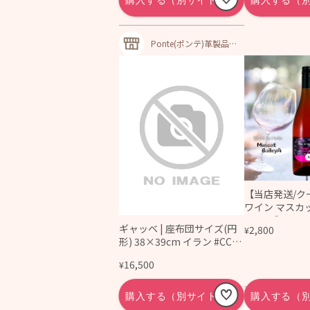
Ponte(ポンテ)革製品オ
ーダーメイド専門店
【当店発送/ク
ワイン マスカ
2022 ブラン･
ギャッベ | 座布団サイズ(円
2,800
¥
anc･de･Noirs
形) 38×39cm イラン #CC-0
70
16,500
¥
千葉の日