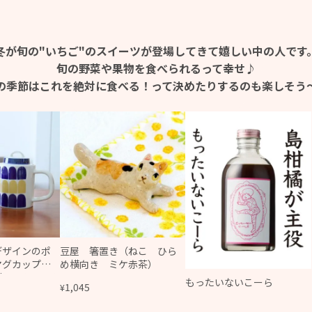
冬が旬の"いちご"のスイーツが登場してきて
嬉しい中の人です
旬の野菜や果物を食べられるって幸せ♪
の季節はこれを絶対に食べる！って
決めたりするのも楽しそう
デザインのポ
豆屋 箸置き（ねこ ひら
とマグカップセ
め横向き ミケ赤茶）
応 電子レンジ
もったいないこーら
1,045
¥