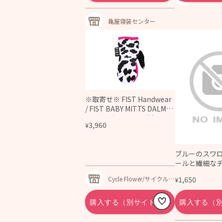
酒探求！
地酒｜焼
亀屋寝装センター
※取寄せ※ FIST Handwear
/ FIST BABY MITTS DALMA
TION / （BABY/0-3歳） / Gl
3,960
¥
oves / キッズグローブ
ブルーのスワ
ールと繊細な
レスレット
Cycle Flower/サイクルフ
1,650
¥
ラワー - IN SPORTS C
YCLE