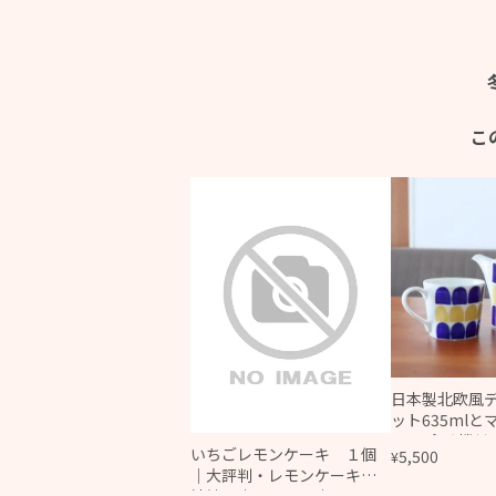
こ
日本製北欧風
ット635ml
ット/食洗機対
いちごレモンケーキ １個
5,500
¥
対応
｜大評判・レモンケーキの
姉妹品｜かわいい｜