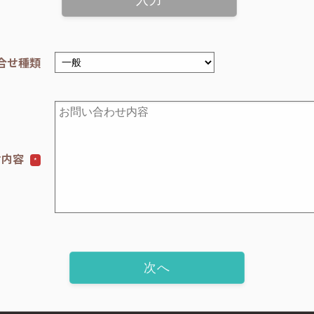
合せ種類
せ内容
*