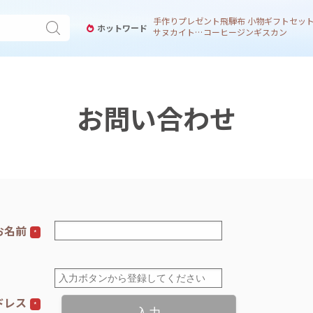
手作り
プレゼント
飛騨
布 小物
ギフトセッ
ホットワード
サヌカイト 風鈴
コーヒー
ジンギスカン
お問い合わせ
お名前
*
ドレス
*