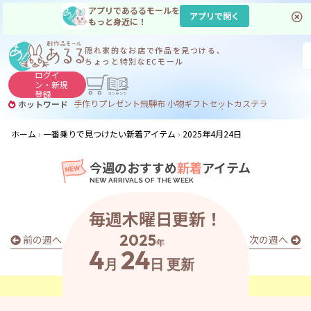
アプリであるるモールを
アプリで開く
もっと身近に！
隠れ家的なお店で
作品を見つける、
ちょっと特別なECモール
ログイ
ン・
新規
登録
手作り
プレゼント
飛騨
布 小物
ギフトセット
カステラ
ホットワード
サヌカイト
サヌカイト 風鈴
コーヒー
ジンギスカン
ホーム
一番乗りで見つけたい新着アイテム
2025年4月24日
今週のおすすめ
新着
アイテム
毎週木曜日更新！
2025
前の週へ
次の週へ
年
4
24
月
日
更新
あ
る
る
の
最
新
ア
イ
テ
ム
は
こ
こ
か
ら
チ
ェ
ッ
ク
！
👀