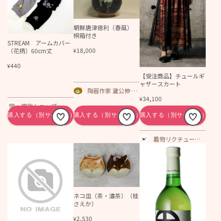
レディースバッ
グ・ファッション
通販
朝鮮唐津徳利（春風）
桐箱付き
STREAM アームカバー
18,000
（花柄）60cm丈
¥
440
¥
【受注商品】チュールギ
ャザースカート
陶器作家 瀧公伸 た
34,100
ぬき窯陶芸工房
¥
雑貨ショップ ハ
ニーシェア
着物リクチュール
Kigisu
ネコ皿（茶・濃茶）（桂
さえか）
2,530
¥