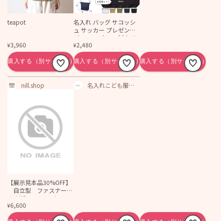
teapot
名入れ バッグ サコッシ
ュ サッカー プレゼント
ギフト スポーツ 試合 応
3,960
2,480
¥
¥
援 おでかけ ［ サッカー
イラスト ] 御祝 お祝い
プチギフト 帰省 かばん
アウトドア ナイロン シ
ョルダー 長さ調整
nill.shop
名入れこども服の
ベビーチップス
【展示見本品30%OFF】
自立型 ファスナー付
き 刺繍レッスンバッ
6,600
¥
グ 花束