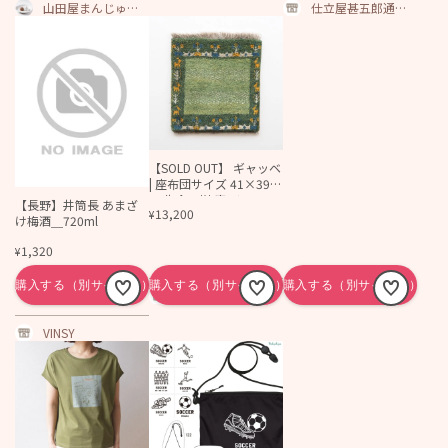
山田屋まんじゅう
仕立屋甚五郎通販
オンラインショッ
サイト
プ
【SOLD OUT】 ギャッベ
| 座布団サイズ 41×39c
m 生命の樹 鹿 イラン #S
【長野】井筒長 あまざ
13,200
¥
C-115
け梅酒＿720ml
1,320
¥
亀屋寝装センター
VINSY