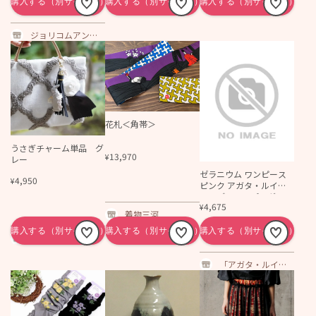
ジョリコムアンク
ール
花札＜角帯＞
うさぎチャーム単品 グ
13,970
¥
レー
ゼラニウム ワンピース
4,950
¥
ピンク アガタ・ルイ
ス・デ・ラ・プラダ
4,675
¥
(C.L.GERANIO DRESS FU
着物三河
CHSIA - Agatha Ruiz de l
a Prada)
嘉門工藝オンライ
ンショップ
「アガタ・ルイ
ス・デ・ラ・プラ
ダ」公式通販サイ
ト | スペイン発！女
の子ワンピースや