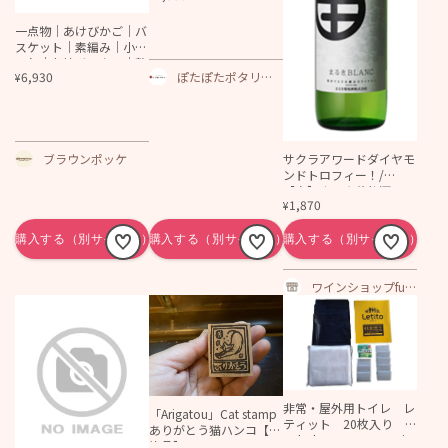
一点物｜あけびかご｜バ
スケット｜素編み｜小物
入れ｜収納ボックス｜整
6,930
ぽたぽたポタリ
¥
理箱｜化粧箱｜長方形底
ー・ソボクニシフ
A
ォン
ブラウンポッケ
サクラアワードダイヤモ
ンドトロフィー！/
【白】まるき葡萄酒 い
1,870
¥
ろ甲州 2024
ワインショップfun
～長野ワインとオ
タク達のワイン～
非常・屋外用トイレ レ
「Arigatou」Cat stamp
ティット 20枚入り f
ありがとう猫ハンコ【予
or lady ティッシュ・ナ
約品】