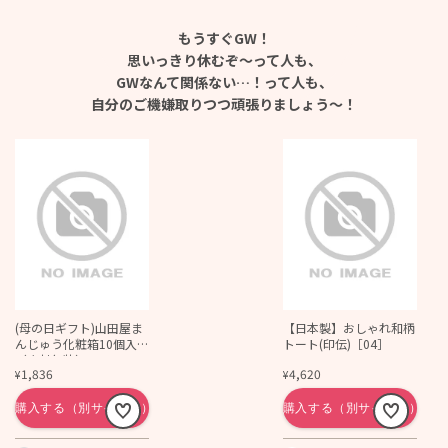
もうすぐGW！
思いっきり休むぞ～って人も、
GWなんて関係ない…！って人も、
自分のご機嫌取りつつ
頑張りましょう～！
(母の日ギフト)山田屋ま
【日本製】おしゃれ和柄
んじゅう化粧箱10個入
トート(印伝)［04］
（密封包装）
1,836
4,620
¥
¥