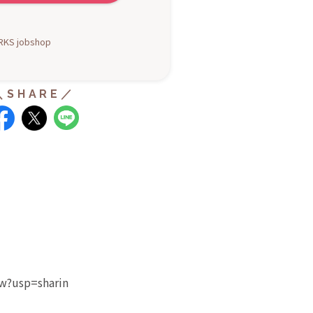
KS jobshop
ew?usp=sharin