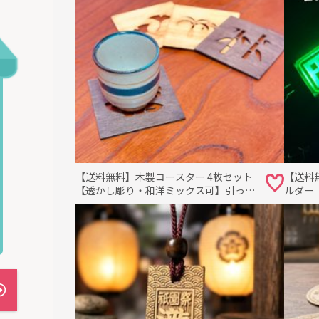
【送料無料】木製コースター 4枚セット
【送料
【透かし彫り・和洋ミックス可】引っ越
ルダー
し祝い プチギフト 北欧 レトロ モダン 天
オーダ
然木
夜道 防