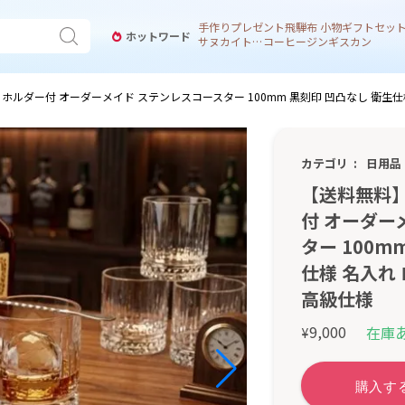
手作り
プレゼント
飛騨
布 小物
ギフトセッ
ホットワード
サヌカイト 風鈴
コーヒー
ジンギスカン
ホルダー付 オーダーメイド ステンレスコースター 100mm 黒刻印 凹凸なし 衛生仕
カテゴリ
日用品
【送料無料
付 オーダー
ター 100m
仕様 名入れ
高級仕様
9,000
在庫
¥