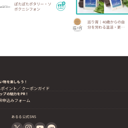
ぽたぽたポタリー・ソ
ボクニシフォン
巡り宵｜40歳からの自
分を労わる温活・更年
期ショップ
い物を楽しもう！
るポイント／
クーポンガイド
ップの魅力をPR！
PR申込みフォーム
あるる公式SNS