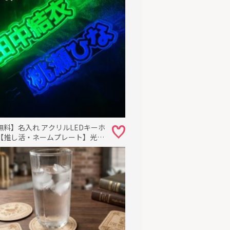
無料】名入れ アクリルLEDキーホ
【推し活・ネームプレート】光る
ーメイド 刻印 コンサート グッズ
犯