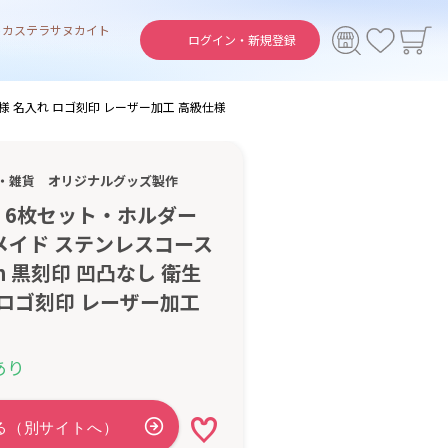
ト
カステラ
サヌカイト
ログイン・
新規登録
様 名入れ ロゴ刻印 レーザー加工 高級仕様
・雑貨
オリジナルグッズ製作
】6枚セット・ホルダー
メイド ステンレスコース
m 黒刻印 凹凸なし 衛生
 ロゴ刻印 レーザー加工
あり