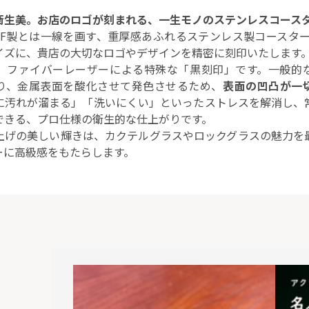
衛生美。お店のロゴが刻まれる、一生モノのステンレスコース
DF製とは一線を画す、重厚感あふれるステンレス製コースターで
イズに、貴店の大切なロゴやデザインを精密に刻印いたします
、ファイバーレーザーによる特殊な「黒刻印」です。一般的
り、金属表面を酸化させて発色させるため、
表面の凹凸が一
に汚れが溜まる」「洗いにくい」といったストレスを解消し、
できる、プロ仕様の衛生的な仕上がりです。
上げの美しい輝きは、カクテルグラスやロックグラスの魅力を
ーに高級感をもたらします。