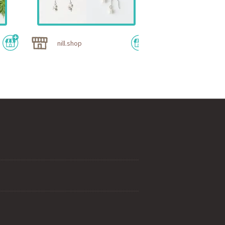
雑貨ショップ
nill.shop
シェア