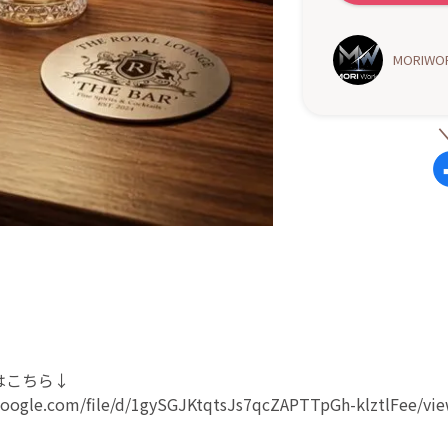
MORIWOR
はこちら↓
.google.com/file/d/1gySGJKtqtsJs7qcZAPTTpGh-klztlFee/vi