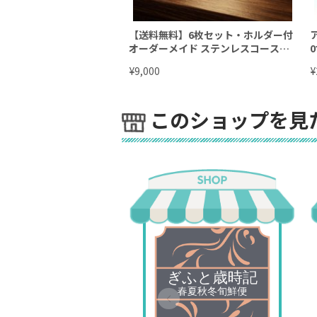
【送料無料】6枚セット・ホルダー付
オーダーメイド ステンレスコースタ
ー 100mm 黒刻印 凹凸なし 衛生仕様
¥
¥
9,000
名入れ ロゴ刻印 レーザー加工 高級仕
様
このショップを見