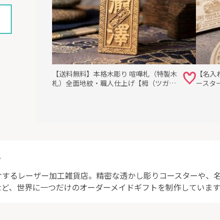
【送料無料】本格木彫り 喧嘩札（特製木
【名入
札）全面地紋・職人仕上げ【栂（ツガ）
ースター
材・厚み6mm】
90m
ト
するレーザー加工雑貨店。精密な透かし彫りコースターや、名
など、世界に一つだけのオーダーメイドギフトを制作しています