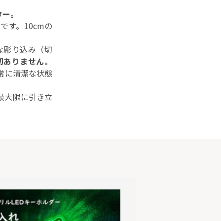
ター。
す。10cmの
。
な彫り込み（切
切ありません。
常に清潔な状態
最大限に引き立