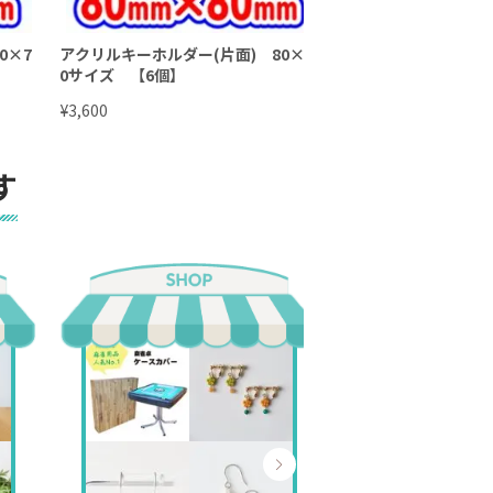
0×7
アクリルキーホルダー(片面) 80×8
アクリルキーホルダー(
0サイズ 【6個】
0サイズ 【6個】
¥
¥
3,600
2,160
す