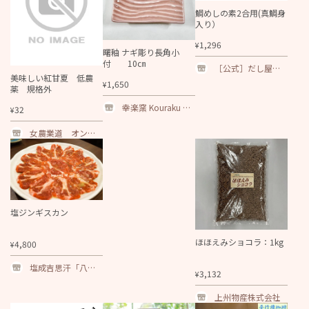
鯛めしの素2合用(真鯛身
入り）
1,296
¥
曙釉 ナギ彫り長角小
付 10㎝
［公式］だし屋
美味しい紅甘夏 低農
「お鯛さん」
1,650
¥
薬 規格外
幸楽窯 Kouraku Kil
32
¥
n
女農業道 オンラ
インショップ
塩ジンギスカン
ほほえみショコラ：1kg
4,800
¥
塩成吉思汗「八
3,132
¥
仙」大通
上州物産株式会社