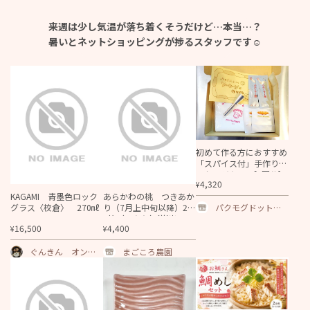
来週は少し気温が
落ち着くそうだけど…本当…？
暑いとネットショッピングが捗る
スタッフです☺
初めて作る方におすすめ
「スパイス付」手作りソ
ーセージキット[2回分]
4,320
¥
（天然羊腸２袋・スパイ
ス２袋・口金・絞り袋・
KAGAMI 青墨色ロック
あらかわの桃 つきあか
作り方解説書）
パクモグドットコ
グラス〈校倉〉 270㎖
り（7月上中旬以降）2k
ム
g箱（訳あり）送料込
16,500
4,400
¥
¥
み！数量限定！
ぐんきん オンラ
まごころ農園
インショップ