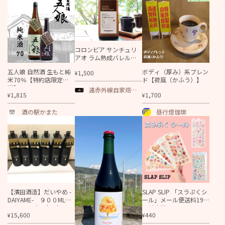
コロンビア サンチュリ
アオ ラム熟成バレルエ
イジド
五人娘 自然酒 生もと純
ボディ（厚み）系ブレン
1,500
¥
米70％【特約店限定
ド【荷風（かふう）】
酒】
遠赤外線自家焙煎
1,815
1,700
¥
¥
コーヒー専門店 CO
FFEE MART63
酒の駅かまた
昼行燈珈琲
【濱田酒造】だいやめ -
SLAP SLIP 「スラぷくシ
DAIYAME- ９００ML
ール」メール便送料198
２ケース（12本入）
円対応可
15,600
440
¥
¥