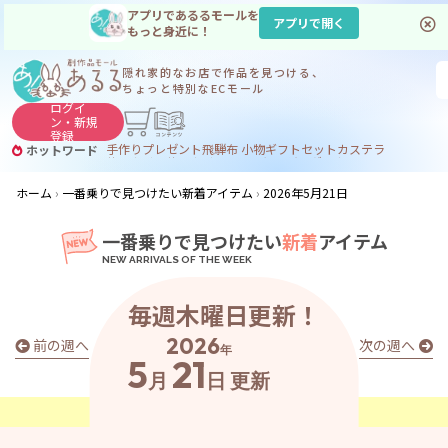
アプリであるるモールを
アプリで開く
もっと身近に！
隠れ家的なお店で
作品を見つける、
ちょっと特別なECモール
ログイ
ン・
新規
登録
手作り
プレゼント
飛騨
布 小物
ギフトセット
カステラ
ホットワード
サヌカイト
サヌカイト 風鈴
コーヒー
ジンギスカン
ホーム
一番乗りで見つけたい新着アイテム
2026年5月21日
一番乗りで見つけたい
新着
アイテム
毎週木曜日更新！
2026
前の週へ
次の週へ
年
5
21
月
日
更新
あ
る
る
の
最
新
ア
イ
テ
ム
は
こ
こ
か
ら
チ
ェ
ッ
ク
！
👀