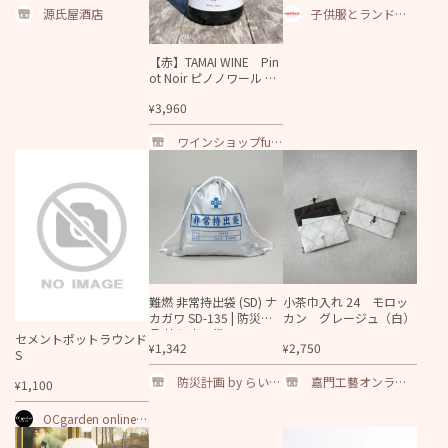
源氏屋酒店
子供服とランドセ
ルの通販 ファミー
ユ
【赤】TAMAI WINE Pin
ot Noir ピノノワール 20
25
3,960
¥
ワインショップfun
～長野ワインとオ
タク達のワイン～
難燃 非常持出袋 (SD) ナ
小茶巾入れ 24 モロッ
カガワ SD-135 | 防災用
カン グレージュ（白）
品 持ち出し袋
セメントポットラウンド
1,342
2,750
¥
¥
S
防災計画 by らいぷ
嘉門工藝オンライ
1,100
¥
ら
ンショップ
OCgarden online s
hop