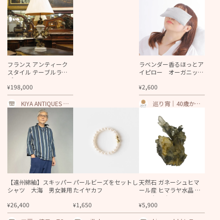
フランス アンティーク
ラベンダー香るほっとア
スタイル テーブルラン
イピロー オーガニック
プ
コットン
198,000
2,600
¥
¥
KIYA ANTIQUES ON
巡り宵｜40歳から
LINESHOP
の自分を労わる温
活・更年期ショッ
プ
【遠州綿紬】スキッパー
パールビーズをセットし
天然石 ガネーシュヒマ
シャツ 大海 男女兼用
たイヤカフ
ール産 ヒマラヤ水晶 ク
ラスター クローライトI
26,400
1,650
5,900
¥
¥
¥
Nクォーツ（2635）プレ
ート付き