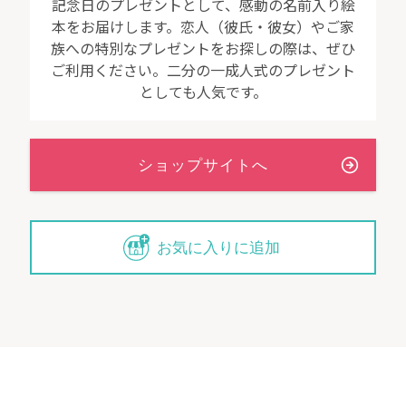
記念日のプレゼントとして、感動の名前入り絵
本をお届けします。恋人（彼氏・彼女）やご家
族への特別なプレゼントをお探しの際は、ぜひ
ご利用ください。二分の一成人式のプレゼント
としても人気です。
お気に入りに追加
このメッセージスタンドは、上下や左右の面からはあえ
て重要な部分が見えない構造を採用しています。それは
人の心もきっと同じ。まるで人間関係の本質を映し出す
かのような特別な仕組みによって、大切な人との誠実な
向き合い方、理想の心の通いあいを表現しました。見え