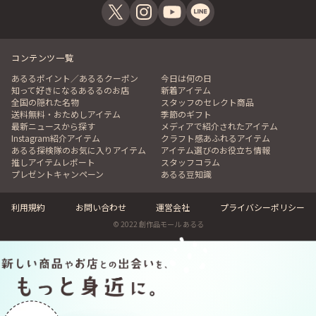
コンテンツ一覧
あるるポイント／あるるクーポン
今日は何の日
知って好きになるあるるのお店
新着アイテム
全国の隠れた名物
スタッフのセレクト商品
送料無料・おためしアイテム
季節のギフト
最新ニュースから探す
メディアで紹介されたアイテム
Instagram紹介アイテム
クラフト感あふれるアイテム
あるる探検隊のお気に入りアイテム
アイテム選びのお役立ち情報
推しアイテムレポート
スタッフコラム
プレゼントキャンペーン
あるる豆知識
利用規約
お問い合わせ
運営会社
プライバシーポリシー
大切な人との絆を形にしたい、変わらない愛情や感謝を
© 2022 創作品モール あるる
伝えたい、心温まる洗練されたインテリアが欲しい、特
別な日に相応しい意味のある記念品を贈りたい。想いを
伝える工夫が満載のchapobookのメッセージスタンド
は、そんな声にお応えするべく誕生しました。リビング
やダイニング、寝室やデスクなど、インテリアとして部