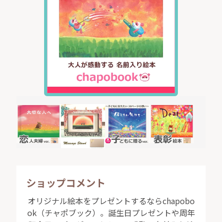
い、また、その先にある次の一歩を暗示します。そし
て、見方によっては「365×α」とも解釈できるデザイン
のダブルミーニングによって、1年を何度も何度も、永遠
を共に二人で紡いでいくという未来の約束をも示唆して
います。
大切な記念日が、ただの通過点ではなく、毎日の暮らし
の中に輝く思い出として生き続ける。
可愛らしい佇まいと込められた深い意味合い、どちらも
妥協しない特別な贈り物で、二人の未来に無限の彩りを
添えましょう。
相手と向き合うことの大切さを形に
ショップコメント
オリジナル絵本をプレゼントするならchapobo
ok（チャポブック）。誕生日プレゼントや周年