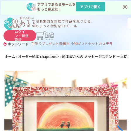
アプリであるるモールを
アプリで開く
もっと身近に！
隠れ家的なお店で
作品を見つける、
ちょっと特別なECモール
ログイ
ン・
新規
登録
手作り
プレゼント
飛騨
布 小物
ギフトセット
カステラ
ホットワード
サヌカイト
サヌカイト 風鈴
コーヒー
ジンギスカン
ホーム
オーダー絵本 chapobook
絵本屋さんの メッセージスタンド ～大切