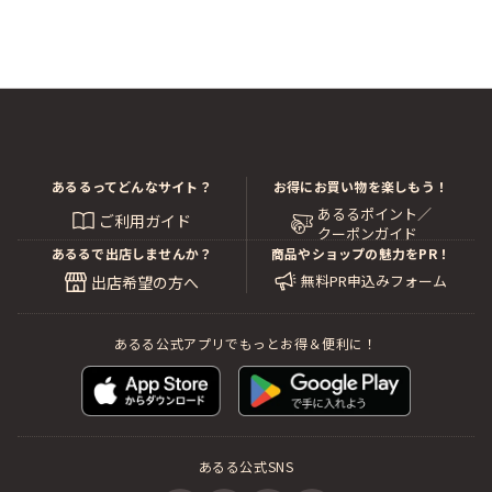
製作にあたっては、二人の顔写真、二人の名前、メッセ
ージの他、それぞれの名前の上に任意の文字を追加する
ことができます。生まれ年や星座、血液型や占いのキャ
ラクター、キャッチコピーやちょっとしたセリフ、ハッ
シュタグを使ってタグ付け風になど、アイデア次第でオ
リジナル感が更にアップ。二人らしい言葉を追加アレン
ジすることで、愛着がより一層深まります。
あるるってどんなサイト？
お得にお買い物を楽しもう！
あるるポイント／
例：一途な愛の伴走者 ほっこり愛の守護神 「生涯か
ご利用ガイド
クーポンガイド
けて幸せにします！」「一生かわいがってね」#ほめら
あるるで出店しませんか？
商品やショップの魅力をPR！
れると伸びます #最高の彼氏 since 2000 ISFP 冒険
無料PR申込みフォーム
出店希望の方へ
家 etc.
あるる公式アプリでもっとお得＆便利に！
記念日を彩り、日常に寄り添うラブサイン
あるる公式SNS