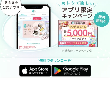
屋の一角に置くことで、空間が和み、見る人の心を優し
く包みます。また、デザインや仕組みに込められた深い
意味が、ふとした瞬間に「互いに向き合うことの大切
さ」を思い出させてくれます。結婚記念日や交際の周年
祝い、アニバーサリーに贈る愛情を込めた一言のメッセ
ージが、日々の暮らしの中で再び心に届く時、二人の関
係をより確かなものへと昇華してくれるでしょう。
特別な人との毎日を、もっと特別なものに。
世界に一つだけ、オーダーメイドのメッセージスタンド
無料でダウンロード
で、未来の二人に祝福とエールを☆