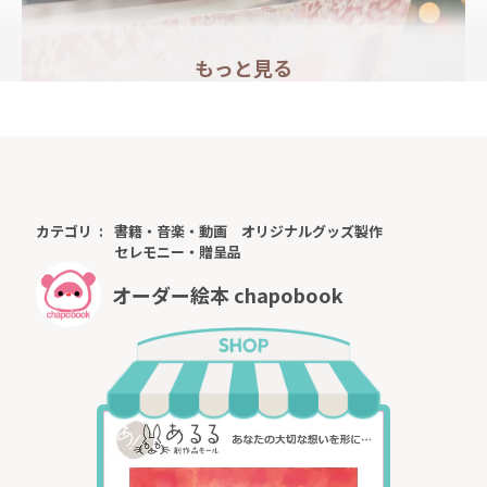
もっと見る
カテゴリ
書籍・音楽・動画
オリジナルグッズ製作
セレモニー・贈呈品
オーダー絵本 chapobook
1年の移ろいを連想させる、365の数字。二人が歩んだ
日々はただの数字ではなく、生きた証、奇跡の連続であ
ったはずです。このメッセージスタンドは、365の数字
をモチーフにした枠デザインによって、年月の中に詰ま
った、思い出と時間の積み重ねを表現しています。うる
う年366日にもさりげなく配慮した「365＋α」の表記
が、現実の時の流れにある、すべての1日に優しく寄り添