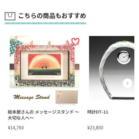
ないからこそ気づく「相手と向き合うことの大切さ」。
正面から向き合えばこそ見える「相手の姿と、心のメッ
こちらの商品もおすすめ
セージ」。スタンドのメッセージが胸に響いた時、きっ
と自然に相手を想い、心は優しく寄り添うことでしょ
う。
本当に伝えたいのは、記されたメッセージだけじゃな
い、未来の何気ない1日の、何気ない気持ち。
特別な仕組みと込められた願いが心の架け橋となって、
二人の絆をさらに深める、心の贈り物です。
見るたびに気持ちほっこり、二人だけの遊び心
絵本屋さんの メッセージスタンド ～
時計DT-11
大切な人へ～
¥
¥
14,760
23,800