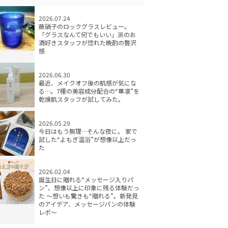
2026.07.24
蕨硝子のロックグラスレビュー。
「グラスなんて何でもいい」派のお
酒好きスタッフが惚れた晩酌の贅沢
感
2026.06.30
最近、メイクオフ後の肌感が気にな
る…。7種の美容成分配合の“華凛”を
乾燥肌スタッフが試してみた。
2026.05.29
今日はもう無理…そんな夜に。 家で
試した“よもぎ温浴”が想像以上だっ
た
2026.02.04
誕生日に贈れる“メッセージ入りパ
ン”、想像以上に印象に残る体験だっ
た ～想いも驚きも“贈れる”。新発見
のアイデア、メッセージパンの体験
レポ～