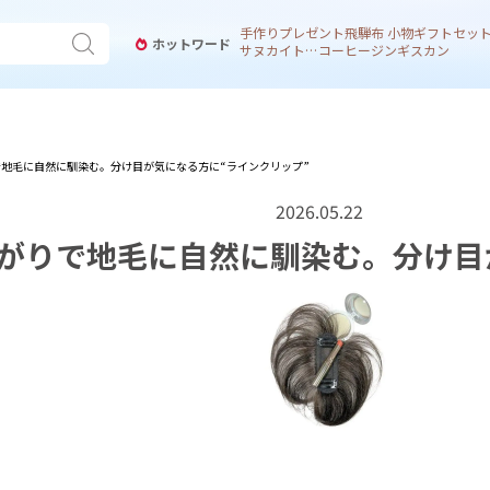
手作り
プレゼント
飛騨
布 小物
ギフトセッ
ホットワード
サヌカイト 風鈴
コーヒー
ジンギスカン
地毛に自然に馴染む。分け目が気になる方に“ラインクリップ”
2026.05.22
がりで地毛に自然に馴染む。分け目