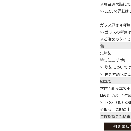
※項目選択肢にて
>>LEGSの詳細
ガラス扉は４種類
>>ガラスの種類
※ご注文のタイミ
色
無塗装
塗装仕上げ7色
>>塗装について
>>色見本請求は
組立て
本体：組み立て不
LEGS（脚）：
>>LEGS（脚）
※取っ手は配送中
ご確認頂きたい事