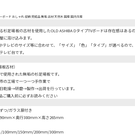
ーボード おしゃれ 収納 完成品 無垢 古材 天然木 国産 国内生産
杉足場板の古材を使用したOLD ASHIBA DタイプTVボードは存在感はあ
屋に溶け込みます。
やテレビのサイズ等に合わせて、「サイズ」「色」「タイプ」が選べるので
テレビ台です。
（足場板古材）
で使用された無垢の杉足場板です。
市の工場で一つ一つ手作業で
日乾燥→研磨→製作→出荷を行っています。
IBA商品ご購入前に必ずお読みください
ずつ/ガラス扉付き
90ｍｍ×奥行380ｍｍ×高さ265ｍｍ
100ｍｍ/150ｍｍ/200ｍｍ/300ｍｍ