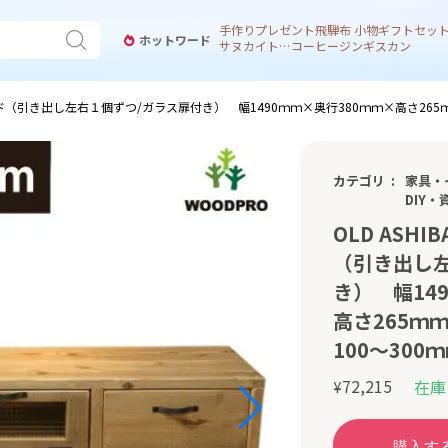
手作り
プレゼント
飛騨
布 小物
ギフトセッ
ホットワード
サヌカイト 風鈴
コーヒー
ジンギスカン
ボード（引き出し左右１個ずつ/ガラス扉付き） 幅1490ｍｍ×奥行380ｍｍ×高さ265ｍｍ
カテゴリ
家具・
DIY・
OLD ASH
（引き出し
き） 幅14
高さ265ｍｍ
100〜30
72,215
在庫
¥