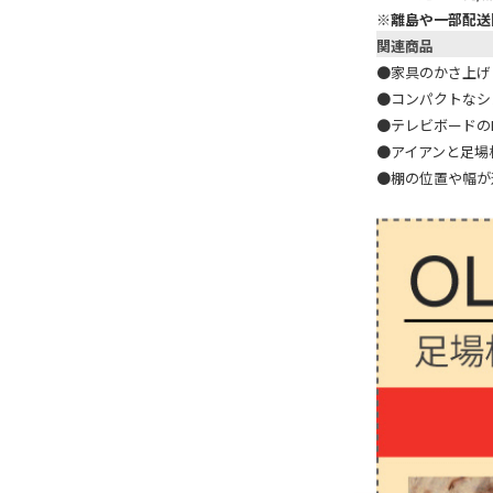
※
離島や一部配送
関連商品
●
家具のかさ上げに
●
コンパクトなシ
●
テレビボードのD
●
アイアンと足場
●
棚の位置や幅が