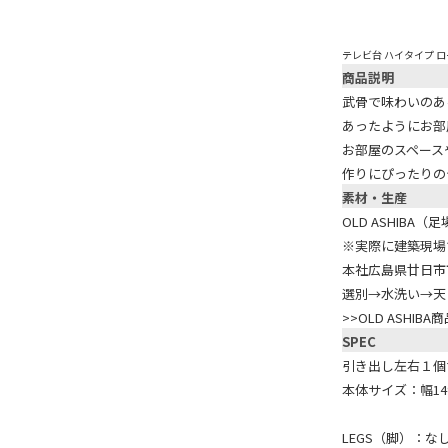
テレビ台 ハイタイプ ロ
商品説明
武骨で味わいのある
あったようにお部
お部屋のスペース
作りにぴったりの
素材・生産
OLD ASHIBA
※実際に建築現場
本社広島県廿日市
選別→水洗い→天
>>OLD ASH
SPEC
引き出し左右１個
本体サイズ：幅14
LEGS（脚）：なし/