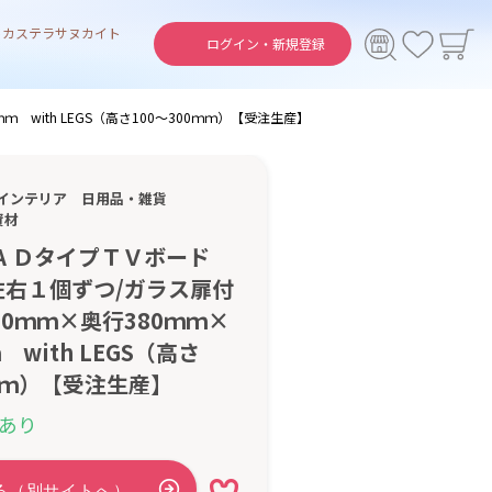
ト
カステラ
サヌカイト
ログイン・
新規登録
 with LEGS（高さ100〜300ｍｍ）【受注生産】
インテリア
日用品・雑貨
資材
IBA ＤタイプＴＶボード
左右１個ずつ/ガラス扉付
90ｍｍ×奥行380ｍｍ×
 with LEGS（高さ
0ｍｍ）【受注生産】
あり