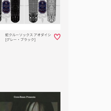
】 蛇クルーソックス アオダイシ
 [グレー・ブラック]