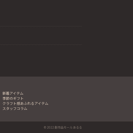
新着アイテム
季節のギフト
クラフト感あふれるアイテム
スタッフコラム
© 2022 創作品モール あるる