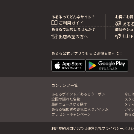
あるるってどんなサイト？
お得にお買
ご利用ガイド
ある
あるるで出店しませんか？
商品やショ
無料
出店希望の方へ
あるる公式アプリでもっとお得＆便利に！
コンテンツ一覧
あるるポイント／あるるクーポン
今日
全国の隠れた名物
スタ
最新ニュースから探す
メデ
あるる探検隊のお気に入りアイテム
アイ
プレゼントキャンペーン
ある
利用規約
お問い合わせ
運営会社
プライバシーポリシ