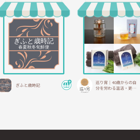
巡り宵｜40歳からの自
ぎふと歳時記
分を労わる温活・更年
期ショップ