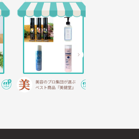
美容のプロ集団が選ぶ
ベスト商品『美健堂』
小豆島の台所
こ