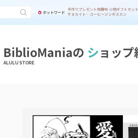
手作り
プレゼント
飛騨
布 小物
ギフトセッ
ホットワード
サヌカイト 風鈴
コーヒー
ジンギスカン
BiblioManiaの
シ
ョップ