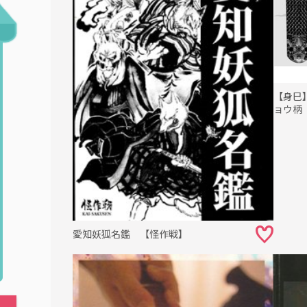
【身巳
ョウ柄
愛知妖狐名鑑 【怪作戦】