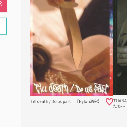
THAN
Till death / Do us part 【Nylon酒家】
たち～