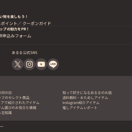
い物を楽しもう！
るポイント／
クーポンガイド
ップの魅力をPR！
PR申込みフォーム
あるる公式SNS
は何の日
知って好きになるあるるのお店
ッフのセレクト商品
送料無料・おためしアイテム
ィアで紹介されたアイテム
Instagram紹介アイテム
テム選びのお役立ち情報
推しアイテムレポート
る豆知識
ー