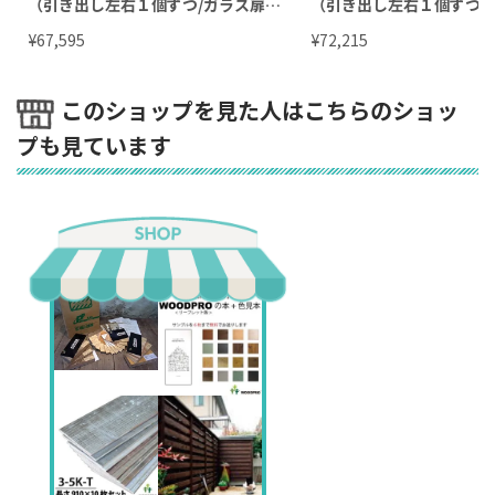
（引き出し左右１個ずつ/ガラス扉付
（引き出し左右１個ずつ/
き） 幅1350ｍｍ×奥行380ｍｍ×高
き） 幅1490ｍｍ×奥行3
¥
¥
67,595
72,215
さ265ｍｍ with LEGS（高さ100〜30
高さ265ｍｍ with LEG
0ｍｍ）【受注生産】
0〜300ｍｍ）【受注生産
このショップを見た人はこちらのショッ
プも見ています