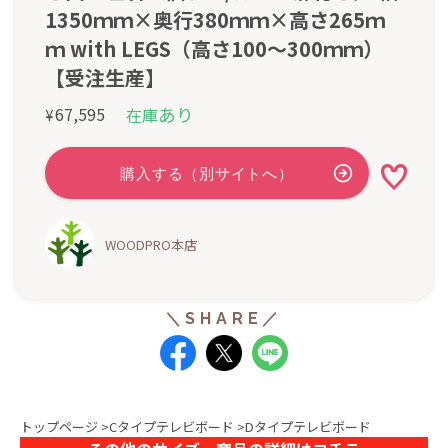
1350ｍｍ×奥行380ｍｍ×高さ265ｍ
ｍ with LEGS（高さ100〜300ｍｍ）
【受注生産】
あり
67,595
在庫
¥
WOODPRO本店
トップページ
>
Cタイプテレビボード
>Dタイプテレビボード