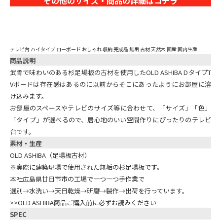
その他のサイズ・商品の詳細はコチラ
テレビ台 ハイタイプ ローボード おしゃれ 収納 完成品 無垢 古材 天然木 国産 国内生産
商品説明
武骨で味わいのある杉足場板の古材を使用したOLD ASHIBA DタイプT
Vボードは存在感はあるのに以前からそこにあったようにお部屋に溶
け込みます。
お部屋のスペースやテレビのサイズ等に合わせて、「サイズ」「色」
「タイプ」が選べるので、居心地のいい空間作りにぴったりのテレビ
台です。
素材・生産
OLD ASHIBA（足場板古材）
※実際に建築現場で使用された無垢の杉足場板です。
本社広島県廿日市市の工場で一つ一つ手作業で
選別→水洗い→天日乾燥→研磨→製作→出荷を行っています。
>>OLD ASHIBA商品ご購入前に必ずお読みください
SPEC