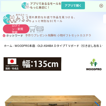
アプリであるるモールを
アプリで開く
もっと身近に！
隠れ家的なお店で
作品を見つける、
ちょっと特別なECモール
ログイ
ン・
新規
登録
手作り
プレゼント
飛騨
布 小物
ギフトセット
カステラ
ホットワード
サヌカイト
サヌカイト 風鈴
コーヒー
ジンギスカン
ホーム
WOODPRO本店
OLD ASHIBA ＤタイプＴＶボード（引き出し左右１個ず