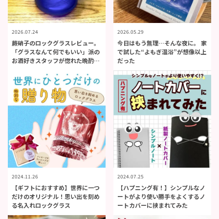
2026.07.24
2026.05.29
蕨硝子のロックグラスレビュー。
今日はもう無理…そんな夜に。 家
「グラスなんて何でもいい」派の
で試した“よもぎ温浴”が想像以上
お酒好きスタッフが惚れた晩酌の
だった
贅沢感
2024.11.26
2024.07.25
【ギフトにおすすめ】世界に一つ
【ハプニング有！】シンプルなノ
だけのオリジナル！思い出を刻め
ートがより使い勝手をよくするノ
る名入れロックグラス
ートカバーに挟まれてみた