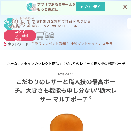
アプリであるるモールを
アプリで開く
もっと身近に！
隠れ家的なお店で
作品を見つける、
ちょっと特別なECモール
ログイ
ン・
新規
登録
手作り
プレゼント
飛騨
布 小物
ギフトセット
カステラ
ホットワード
サヌカイト
サヌカイト 風鈴
コーヒー
ジンギスカン
ホーム
スタッフのセレクト商品
こだわりのレザーと職人技の最高ポーチ。大
2026.06.24
こだわりのレザーと職人技の最高ポー
チ。大きさも機能も申し分ない“栃木レ
ザー マルチポーチ”