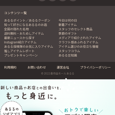
コンテンツ一覧
あるるポイント／あるるクーポン
今日は何の日
知って好きになるあるるのお店
新着アイテム
全国の隠れた名物
スタッフのセレクト商品
送料無料・おためしアイテム
季節のギフト
最新ニュースから探す
メディアで紹介されたアイテム
Instagram紹介アイテム
クラフト感あふれるアイテム
あるる探検隊のお気に入りアイテム
アイテム選びのお役立ち情報
推しアイテムレポート
スタッフコラム
プレゼントキャンペーン
あるる豆知識
利用規約
お問い合わせ
運営会社
プライバシーポリシー
© 2022 創作品モール あるる