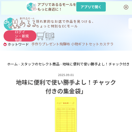
アプリであるるモールを
アプリで開く
もっと身近に！
隠れ家的なお店で
作品を見つける、
ちょっと特別なECモール
ログイ
ン・
新規
登録
手作り
プレゼント
飛騨
布 小物
ギフトセット
カステラ
ホットワード
サヌカイト
サヌカイト 風鈴
コーヒー
ジンギスカン
ホーム
スタッフのセレクト商品
地味に便利で使い勝手よし！チャック付き
2025.09.01
地味に便利で使い勝手よし！チャック
付きの集金袋」