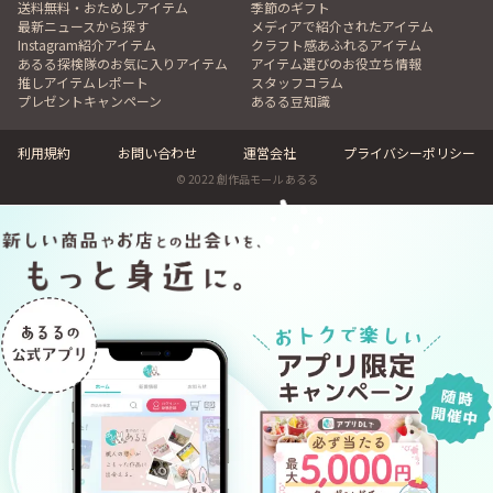
送料無料・おためしアイテム
季節のギフト
最新ニュースから探す
メディアで紹介されたアイテム
Instagram紹介アイテム
クラフト感あふれるアイテム
あるる探検隊のお気に入りアイテム
アイテム選びのお役立ち情報
推しアイテムレポート
スタッフコラム
プレゼントキャンペーン
あるる豆知識
利用規約
お問い合わせ
運営会社
プライバシーポリシー
© 2022 創作品モール あるる