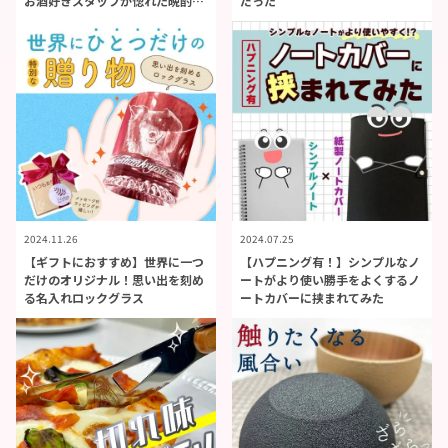
お酒好きスタッフが惚れた晩酌の
だった
贅沢感
2024.11.26
2024.07.25
【ギフトにおすすめ】世界に一つ
【ハプニング有！】シンプルなノ
だけのオリジナル！思い出を刻め
ートがより使い勝手をよくするノ
る名入れロックグラス
ートカバーに挟まれてみた