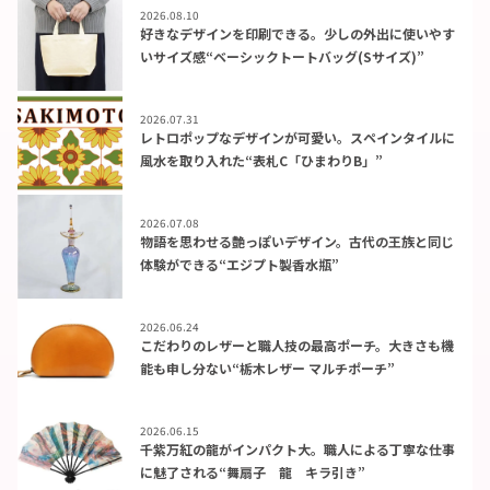
2026.08.10
好きなデザインを印刷できる。少しの外出に使いやす
いサイズ感“ベーシックトートバッグ(Sサイズ)”
2026.07.31
レトロポップなデザインが可愛い。スペインタイルに
風水を取り入れた“表札C「ひまわりB」”
2026.07.08
物語を思わせる艶っぽいデザイン。古代の王族と同じ
体験ができる“エジプト製香水瓶”
2026.06.24
こだわりのレザーと職人技の最高ポーチ。大きさも機
能も申し分ない“栃木レザー マルチポーチ”
2026.06.15
千紫万紅の龍がインパクト大。職人による丁寧な仕事
に魅了される“舞扇子 龍 キラ引き”