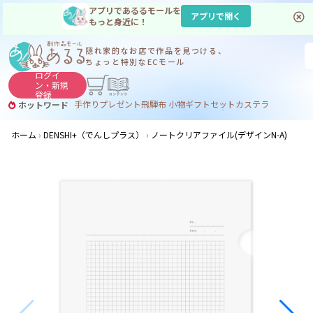
アプリであるるモールを
アプリで開く
もっと身近に！
隠れ家的なお店で
作品を見つける、
ちょっと特別なECモール
ログイ
ン・
新規
登録
手作り
プレゼント
飛騨
布 小物
ギフトセット
カステラ
ホットワード
サヌカイト
サヌカイト 風鈴
コーヒー
ジンギスカン
ホーム
DENSHI+（でんしプラス）
ノートクリアファイル(デザインN-A)