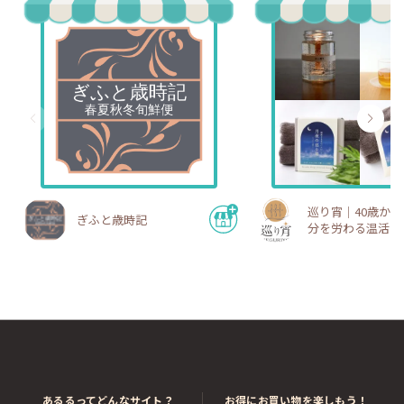
巡り宵｜40歳か
ぎふと歳時記
分を労わる温活・
期ショップ
あるるってどんなサイト？
お得にお買い物を楽しもう！