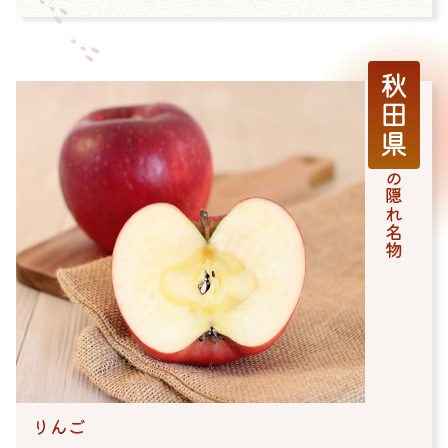
秋田県
の隠れ名物
りんご