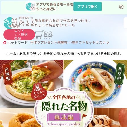
アプリであるるモールを
アプリで開く
もっと身近に！
隠れ家的なお店で
作品を見つける、
ちょっと特別なECモール
ログイ
ン・
新規
登録
手作り
プレゼント
飛騨
布 小物
ギフトセット
カステラ
ホットワード
サヌカイト
サヌカイト 風鈴
コーヒー
ジンギスカン
ホーム
あるるで見つける全国の隠れた名物
あるるで見つける全国の隠れた名