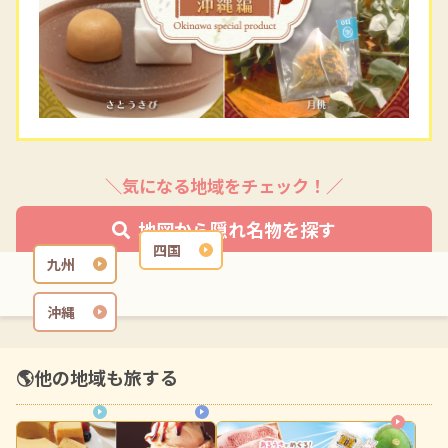
＼気になる地域をチェック！／
地図から隠れ名物を探す
四国
九州
沖縄
🌎他の地域も旅する
関西
中部
北海道