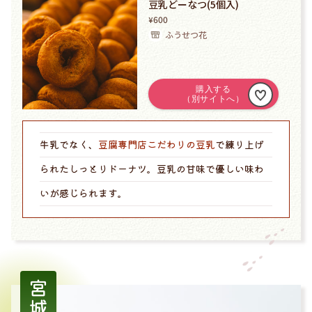
豆乳どーなつ(5個入)
600
¥
ふうせつ花
牛乳でなく、
豆腐専門店こだわりの豆乳
で練り上げ
られたしっとりドーナツ。豆乳の甘味で優しい味わ
いが感じられます。
宮城県