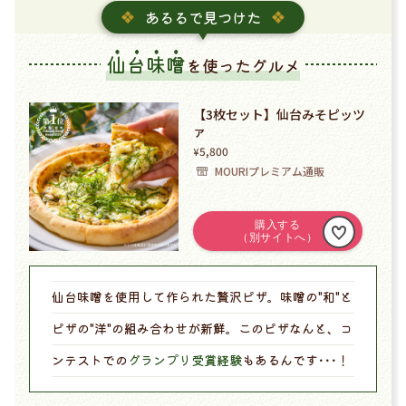
あるるで見つけた
仙台味噌
を使ったグルメ
【3枚セット】仙台みそピッツ
ァ
5,800
¥
MOURIプレミアム通販
仙台味噌を使用して作られた贅沢ピザ。味噌の"和"と
ピザの"洋"の組み合わせが新鮮。このピザなんと、コ
ンテストでの
グランプリ受賞経験
もあるんです･･･！