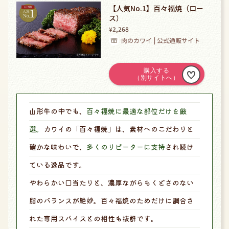
【人気No.1】百々福焼（ロー
ス）
2,268
¥
肉のカワイ | 公式通販サイト
山形牛の中でも、
百々福焼に最適な部位だけを厳
選。
カワイの「百々福焼」は、素材へのこだわりと
確かな味わいで、
多くのリピーターに支持
され続け
ている逸品です。
やわらかい口当たりと、濃厚ながらもくどさのない
脂のバランスが絶妙。百々福焼のためだけに調合さ
れた専用スパイスとの相性も抜群です。