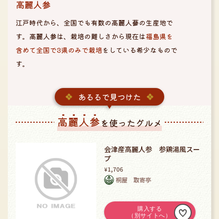
高麗人参
江戸時代から、全国でも有数の高麗人蔘の生産地で
す。高麗人参は、栽培の難しさから現在は
福島県を
含めて全国で3県のみで栽培
をしている希少なもので
す。
あるるで見つけた
高麗人参
を使ったグルメ
会津産高麗人参 参鶏湯風スー
プ
1,706
¥
桐屋 取寄亭