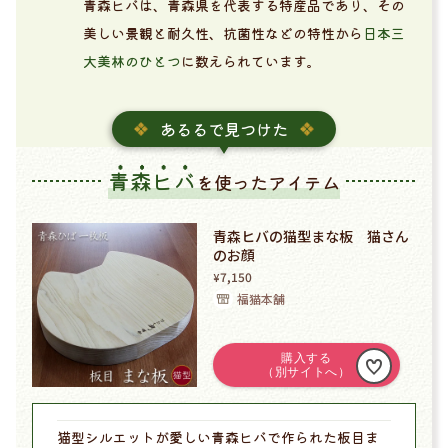
青森ヒバは、青森県を代表する特産品であり、その
美しい景観と耐久性、抗菌性などの特性から
日本三
大美林のひとつ
に数えられています。
あるるで見つけた
青森ヒバ
を使ったアイテム
青森ヒバの猫型まな板 猫さん
のお顔
7,150
¥
福猫本舗
猫型シルエットが愛しい青森ヒバで作られた板目ま