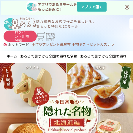
アプリであるるモールを
アプリで開く
もっと身近に！
隠れ家的なお店で
作品を見つける、
ちょっと特別なECモール
ログイ
ン・
新規
登録
手作り
プレゼント
飛騨
布 小物
ギフトセット
カステラ
ホットワード
サヌカイト
サヌカイト 風鈴
コーヒー
ジンギスカン
ホーム
あるるで見つける全国の隠れた名物
あるるで見つける全国の隠れた名