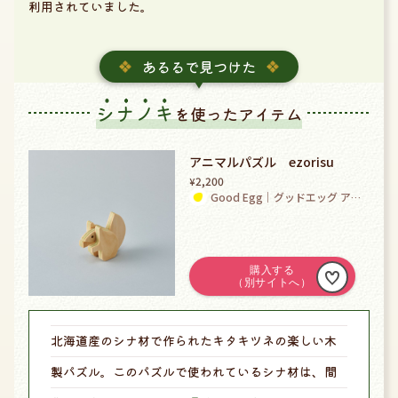
利用されていました。
あるるで見つけた
シナノキ
を使ったアイテム
アニマルパズル ezorisu
2,200
¥
Good Egg｜グッドエッグ アッ
プサイクルのオンラインショッ
プ
北海道産のシナ材で作られたキタキツネの楽しい木
製パズル。このパズルで使われているシナ材は、間