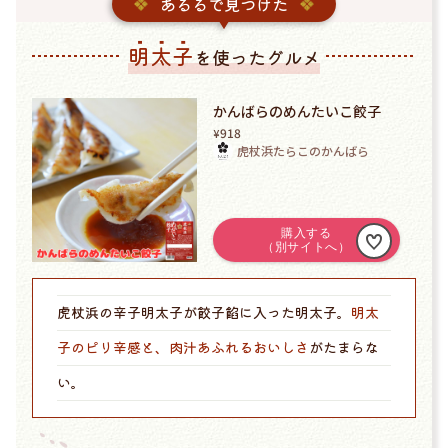
あるるで見つけた
明太子
を使ったグルメ
かんばらのめんたいこ餃子
918
¥
虎杖浜たらこのかんばら
虎杖浜の辛子明太子が餃子餡に入った明太子。
明太
子のピリ辛感と、肉汁あふれるおいしさ
がたまらな
い。