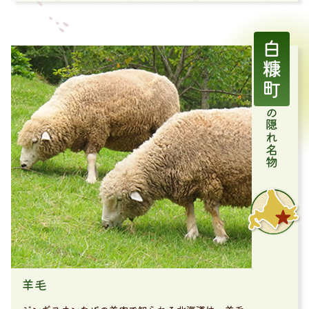
白糠町
の隠れ名物
羊毛