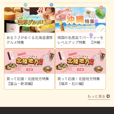
関西
中部
北海道
中国
東北
関東
あるうさがめぐる北海道濃厚
南国の名産品でパーティーを
グルメ特集
レベルアップ特集 【沖縄
編】
買って応援！北陸地方特集
買って応援！北陸地方特集
【富山・新潟編】
【福井・石川編】
もっと見る