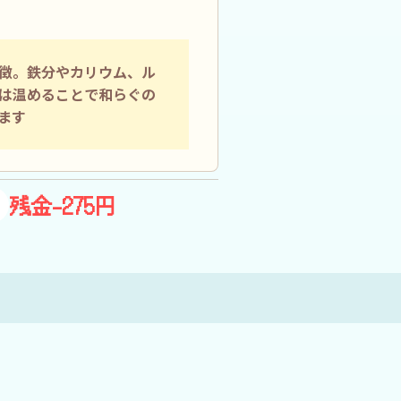
徴。鉄分やカリウム、ル
は温めることで和らぐの
ます
残金-275円