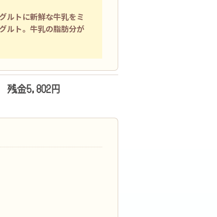
グルトに新鮮な牛乳をミ
グルト。牛乳の脂肪分が
残金5,802円