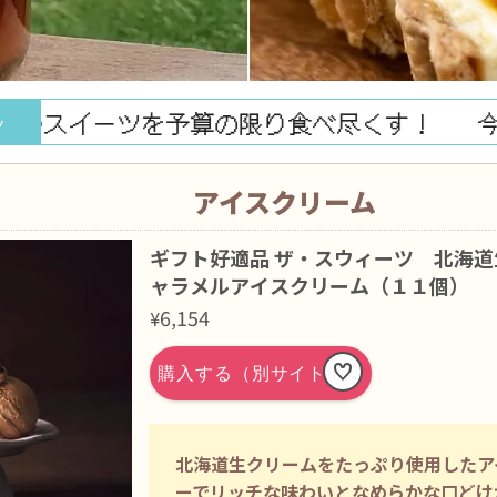
イーツを予算の限り食べ尽くす！
今回は【
ル
アイスクリーム
ギフト好適品 ザ・スウィーツ 北海
ャラメルアイスクリーム（１１個）
6,154
¥
北海道生クリームをたっぷり使用したア
ーでリッチな味わいとなめらかな口どけ