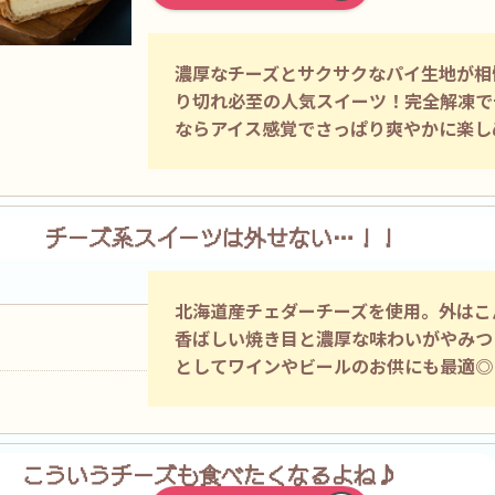
濃厚なチーズとサクサクなパイ生地が相
り切れ必至の人気スイーツ！完全解凍で
ならアイス感覚でさっぱり爽やかに楽し
チーズ系スイーツは
外せない…！！
北海道産チェダーチーズを使用。外はこ
焼きチェダーチーズ
香ばしい焼き目と濃厚な味わいがやみつ
としてワインやビールのお供にも最適◎
こういうチーズも
食べたくなるよね♪