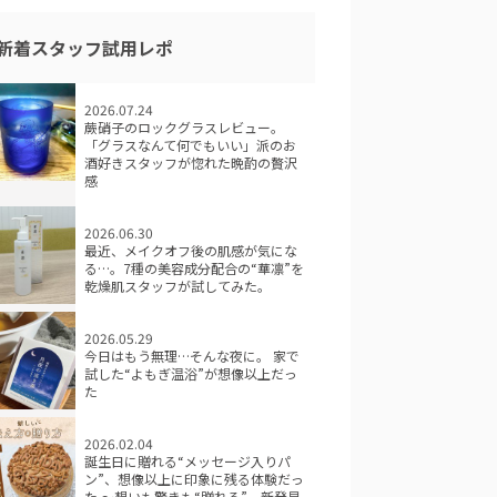
新着スタッフ試用レポ
2026.07.24
蕨硝子のロックグラスレビュー。
「グラスなんて何でもいい」派のお
酒好きスタッフが惚れた晩酌の贅沢
感
2026.06.30
最近、メイクオフ後の肌感が気にな
る…。7種の美容成分配合の“華凛”を
乾燥肌スタッフが試してみた。
2026.05.29
今日はもう無理…そんな夜に。 家で
試した“よもぎ温浴”が想像以上だっ
た
2026.02.04
誕生日に贈れる“メッセージ入りパ
ン”、想像以上に印象に残る体験だっ
た ～想いも驚きも“贈れる”。新発見