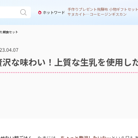
手作り
プレゼント
飛騨
布 小物
ギフトセッ
ホットワード
サヌカイト 風鈴
コーヒー
ジンギスカン
た朝食セット
23.04.07
贅沢な味わい！上質な生乳を使用し
かせない朝ごはん。
たまには、
ちょっと贅沢したいな…
という日も