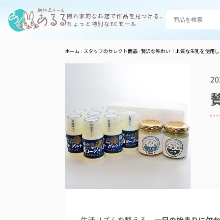
隠れ家的なお店で
作品を見つける、
ちょっと特別なECモール
ホーム
スタッフのセレクト商品
贅沢な味わい！上質な生乳を使用し
20
生活リズムを整える、
一日の始まりに欠