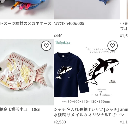
トスーツ端材のメガネケース
ﾍｱｱｸｾ-h400u005
小豆
ブオ
田
440
1,
¥
¥
釉金叩鯛形小皿 10㎝
シャチ 名入れ 長袖 Tシャツ [シャチ]
ani
水族館 サメ イルカ オリジナルT さめ
ン
鮫 ファーストバースデー お誕生日
2,580
1,
¥
¥
プレゼント アウトドア 好き こども