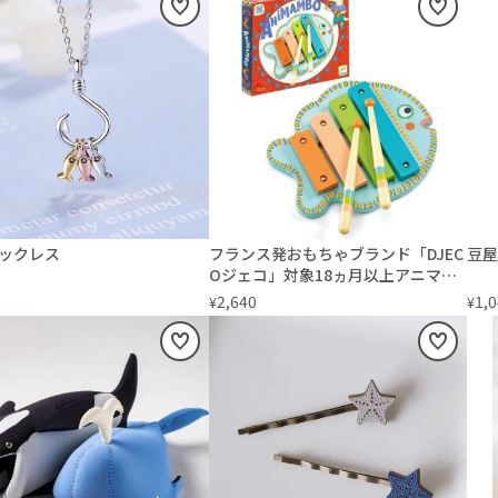
ックレス
フランス発おもちゃブランド「DJEC
豆屋
Oジェコ」対象18ヵ月以上アニマン
ボシリーズ シロフォン 楽器玩具お誕
2,640
1,
¥
¥
生日プレゼントに！インテリアとし
てもかわいいフランスおもちゃ