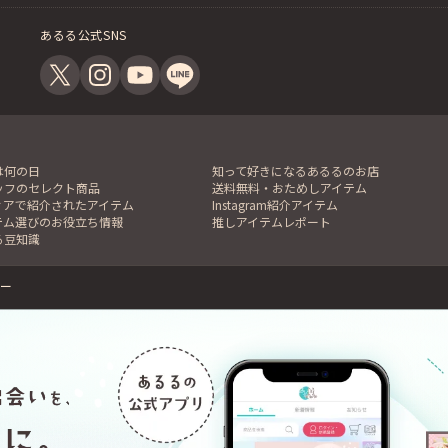
あるる公式SNS
は何の日
知って好きになるあるるのお店
ッフのセレクト商品
送料無料・おためしアイテム
ィアで紹介されたアイテム
Instagram紹介アイテム
テム選びのお役立ち情報
推しアイテムレポート
る豆知識
ー