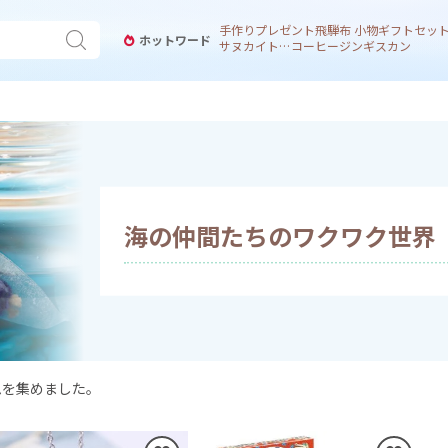
手作り
プレゼント
飛騨
布 小物
ギフトセッ
ホットワード
サヌカイト 風鈴
コーヒー
ジンギスカン
海の仲間たちの
ワクワク世界
ムを集めました。