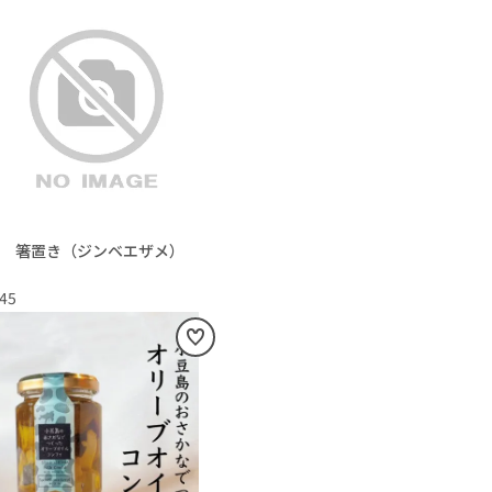
 箸置き（ジンベエザメ）
045