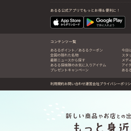
あるる公式アプリでもっとお得＆便利に！
コンテンツ一覧
あるるポイント／あるるクーポン
今日
全国の隠れた名物
スタ
最新ニュースから探す
メデ
あるる探検隊のお気に入りアイテム
アイ
プレゼントキャンペーン
ある
利用規約
お問い合わせ
運営会社
プライバシーポリシ