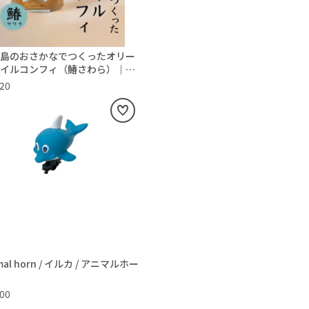
島のおさかなでつくったオリー
イルコンフィ（鰆さわら）｜池
漁業協同組合
620
mal horn / イルカ / アニマルホー
100