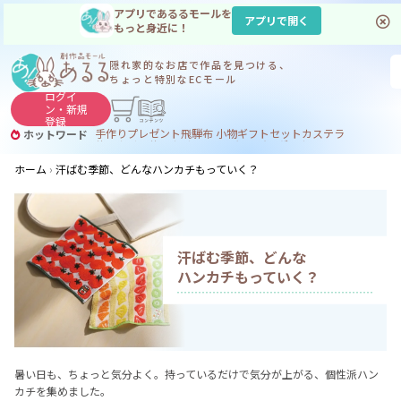
アプリであるるモールを
アプリで開く
もっと身近に！
隠れ家的なお店で
作品を見つける、
ちょっと特別なECモール
ログイ
ン・
新規
登録
手作り
プレゼント
飛騨
布 小物
ギフトセット
カステラ
ホットワード
サヌカイト
サヌカイト 風鈴
コーヒー
ジンギスカン
ホーム
汗ばむ季節、どんなハンカチもっていく？
汗ばむ季節、どんな
ハンカチもっていく？
暑い日も、ちょっと気分よく。持っているだけで気分が上がる、個性派ハン
カチを集めました。