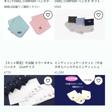
オル/TOWEL COMPANY ハンカチ ギ
OWEL COMPANY ハンカチ ギフト 刺
フト 刺繍 アクアリウムライフ
繍 動物パレード アニマルパレード
660
¥
【ネット限定】今治製 カラータオル
ミニティッシュケースセット（今治
ハンカチ 22㎝サイズ
タオルハンカチ＆ミニティッシュケ
ース）
770
1,595
¥
¥