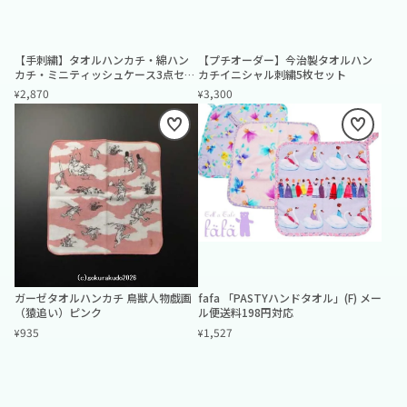
【手刺繍】タオルハンカチ・綿ハン
【プチオーダー】今治製タオルハン
カチ・ミニティッシュケース3点セッ
カチイニシャル刺繍5枚セット
ト｜ワンポイント刺繍｜ネット限定
2,870
3,300
¥
¥
【10％OFF】
ガーゼタオルハンカチ 鳥獣人物戯画
fafa 「PASTYハンドタオル」(F) メー
（猿追い）ピンク
ル便送料198円対応
935
1,527
¥
¥