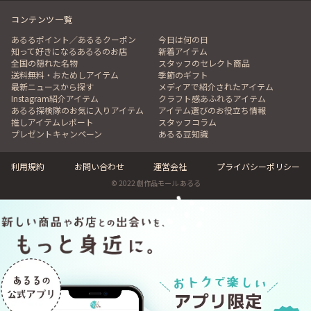
コンテンツ一覧
あるるポイント／あるるクーポン
今日は何の日
知って好きになるあるるのお店
新着アイテム
全国の隠れた名物
スタッフのセレクト商品
送料無料・おためしアイテム
季節のギフト
最新ニュースから探す
メディアで紹介されたアイテム
Instagram紹介アイテム
クラフト感あふれるアイテム
あるる探検隊のお気に入りアイテム
アイテム選びのお役立ち情報
推しアイテムレポート
スタッフコラム
プレゼントキャンペーン
あるる豆知識
利用規約
お問い合わせ
運営会社
プライバシーポリシー
© 2022 創作品モール あるる