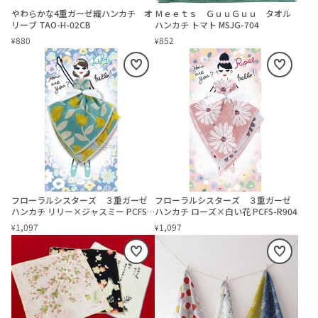
やわらかな4重ガーゼ織ハンカチ オ
Ｍｅｅｔｓ ＧｕｕＧｕｕ タオル
リーブ TAO-H-02CB
ハンカチ トマト MSJG-704
880
852
¥
¥
フローラルシスターズ ３重ガーゼ
フローラルシスターズ ３重ガーゼ
ハンカチ リリー×ジャスミー PCFS-
ハンカチ ローズ×白い花 PCFS-R904
R901
1,097
1,097
¥
¥