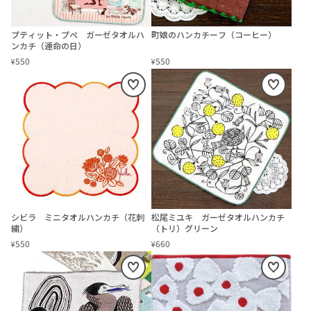
プティット・プぺ ガーゼタオルハ
町娘のハンカチーフ（コーヒー）
ンカチ（運命の日）
550
550
¥
¥
シビラ ミニタオルハンカチ（花刺
松尾ミユキ ガーゼタオルハンカチ
繍）
（トリ）グリーン
550
660
¥
¥