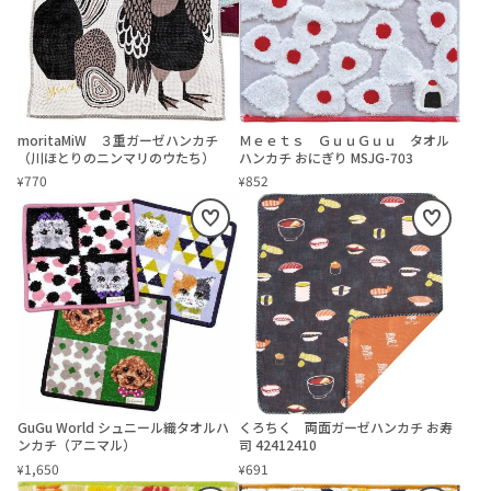
moritaMiW ３重ガーゼハンカチ
Ｍｅｅｔｓ ＧｕｕＧｕｕ タオル
（川ほとりのニンマリのウたち）
ハンカチ おにぎり MSJG-703
770
852
¥
¥
GuGu World シュニール織タオルハ
くろちく 両面ガーゼハンカチ お寿
ンカチ（アニマル）
司 42412410
1,650
691
¥
¥