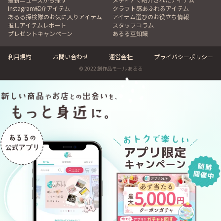
Instagram紹介アイテム
クラフト感あふれるアイテム
あるる探検隊のお気に入りアイテム
アイテム選びのお役立ち情報
推しアイテムレポート
スタッフコラム
プレゼントキャンペーン
あるる豆知識
利用規約
お問い合わせ
運営会社
プライバシーポリシー
© 2022 創作品モール あるる