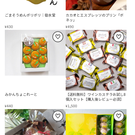
ごまそうめんポリポリ｜菊水堂
カカオとエスプレッソのプリン「ボ
ネッ」
430
490
¥
¥
みかんちょこれーと
【送料無料】ワインカステラお試し8
個入セット【購入後レビュー必須】
440
1,500
¥
¥