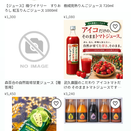
【ジュース】楠ワイナリー すりお
樹成完熟りんごジュース 720ml
ろし 紅玉りんごジュース 1000ml
1,300
1,080
¥
¥
森百合の自然栽培甘夏ジュース【贈
武久農園のこだわり アイコトマトだ
答用】
けの そのままトマトジュースです 90
0ml
5,450
3,240
¥
¥