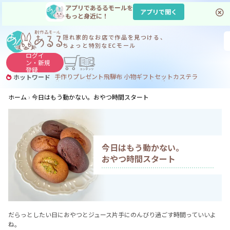
アプリであるるモールを
アプリで開く
もっと身近に！
隠れ家的なお店で
作品を見つける、
ちょっと特別なECモール
ログイ
ン・
新規
登録
手作り
プレゼント
飛騨
布 小物
ギフトセット
カステラ
ホットワード
サヌカイト
サヌカイト 風鈴
コーヒー
ジンギスカン
ホーム
今日はもう動かない。おやつ時間スタート
今日はもう動かない。
おやつ時間スタート
だらっとしたい日におやつとジュース片手にのんびり過ごす時間っていいよ
ね。