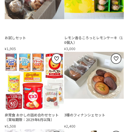
お試しセット
レモン香るころっとレモンケーキ（1
0個入）
1,905
3,000
¥
¥
非常食 おかしの詰め合わせセット
3種のフィナンシェセット
〔賞味期限：2029年6月以降〕
5,508
2,400
¥
¥