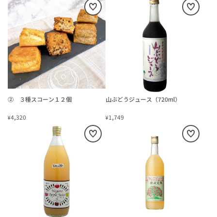
② ３種スコーン１２個
山ぶどうジュース（720ml）
4,320
1,749
¥
¥