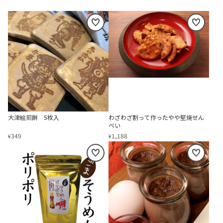
大津絵煎餅 5枚入
わざわざ割って作ったやや堅焼せん
べい
349
1,188
¥
¥