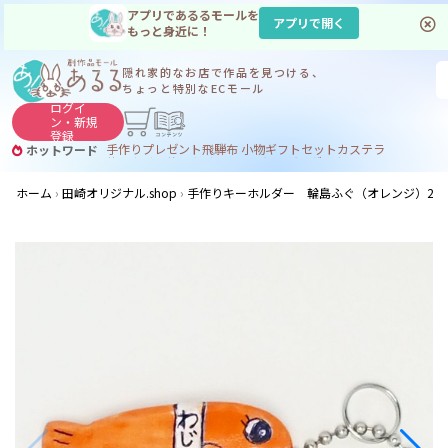
アプリであるるモールを
アプリで開く
もっと身近に！
隠れ家的なお店で
作品を見つける、
ちょっと特別なECモール
ログイ
ン・
新規
登録
手作り
プレゼント
飛騨
布 小物
ギフトセット
カステラ
ホットワード
サヌカイト
サヌカイト 風鈴
コーヒー
ジンギスカン
ホーム
田崎オリジナル.shop
手作りキーホルダー 輪島ふぐ（オレンジ）2