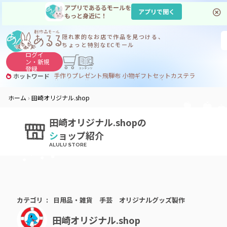
アプリであるるモールを
アプリで開く
もっと身近に！
隠れ家的なお店で
作品を見つける、
ちょっと特別なECモール
ログイ
ン・
新規
登録
手作り
プレゼント
飛騨
布 小物
ギフトセット
カステラ
ホットワード
サヌカイト
サヌカイト 風鈴
コーヒー
ジンギスカン
ホーム
田崎オリジナル.shop
田崎オリジナル.shopの
シ
ョップ紹介
カテゴリ
日用品・雑貨
手芸
オリジナルグッズ製作
田崎オリジナル.shop