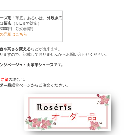
ーズ用
「革底」あるいは、
外履き
底
は
幅広
（５Eまで対応）
3000円＋税の割増）
の詳細はこちら
色や高さを変える
などが出来ます。
りますので、記載しておりませんからお問い合わせください。
ンジベージュ・山羊革シューズ
です。
ご希望
の場合は、
ダー品総合
ページ
からご注文ください。