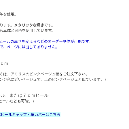
革を使用。
ります。
メタリックな輝き
です。
も本体と同色を使用しています。
ヒールの高さを変えるなどのオーダー制作が可能です。
で、ページには出してありません。
５ｃｍ
方は、
アミリスのピンクベージュ靴
をご注文下さい。
ンジ色に近いベージュで、上のピンクベージュと似ています。）
ール、または７ｃｍヒール
mヒールなども可能。）
応ヒールキャップ・革カバーはこちら