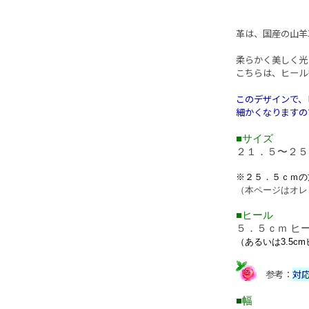
革は、国産の山羊
柔らかく美しく光
こちらは、ヒール
このデザインで、
細かくなりますの
■サイズ
２１．５〜２
※２５．５ｃｍの
（本ページはオレ
■ヒール
５．５ｃｍ ヒ
（あるいは3.5c
参考：
対
■幅