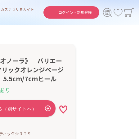
ト
カステラ
サヌカイト
ログイン・
新規登録
s《レオノーラ》 バリエー
タリックオレンジベージ
5.5cm/7cmヒール
あり
ティック☆ＲＩＳ