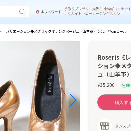
手作り
プレゼント
飛騨
布 小物
ギフトセッ
ホットワード
サヌカイト 風鈴
コーヒー
ジンギスカン
ーラ》 バリエーション◆メタリックオレンジベージュ（山羊革） 5.5cm/7cmヒール
Roseri
ション◆メ
ュ（山羊革） 
35,200
在庫
¥
ダンスブ