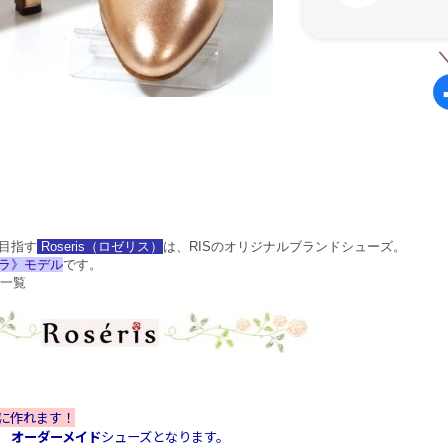
目指す
Roseris（ロゼリス）
は、RISのオリジナルブランドシューズ。
ラ》モデル
です。
一覧
に作れます！
て
オーダーメイド
シューズとなります。