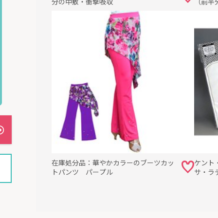
分の中敷・衝撃吸収
（前半
Roserisシューズベルト（革）はこちら
ダー品のご注文について
ダー品は、お客様のサイズを細かく伺ってから作成します。
在庫処分品：華やかカラーのブーツカッ
ケント
型をとります。
トパンツ パープル
サ・ラ