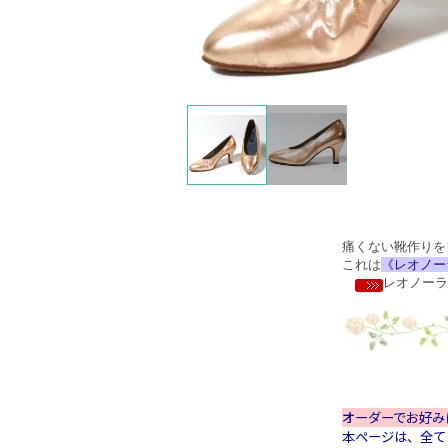
痛くない靴作りを
これは
《レオノー
レオノーラ
オーダーでお好み
本ページは、全