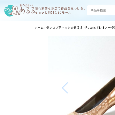
隠れ家的なお店で
作品を見つける、
ちょっと特別なECモール
ホーム
ダンスブティック☆ＲＩＳ
Roseris《レオノ