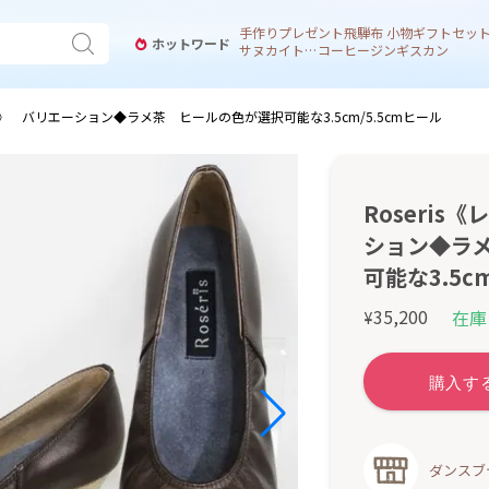
手作り
プレゼント
飛騨
布 小物
ギフトセッ
ホットワード
サヌカイト 風鈴
コーヒー
ジンギスカン
ーラ》 バリエーション◆ラメ茶 ヒールの色が選択可能な3.5cm/5.5cmヒール
Roseri
ション◆ラ
可能な3.5c
35,200
在庫
¥
ダンスブ