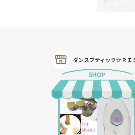
ベルト
■
ベルトを付けるこ
必要に応じて着け
ダンスブティック☆ＲＩ