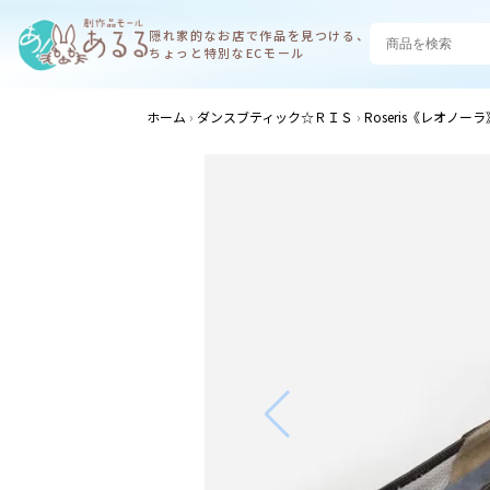
隠れ家的なお店で
作品を見つける、
ちょっと特別なECモール
ホーム
ダンスブティック☆ＲＩＳ
Roseris《レオノ