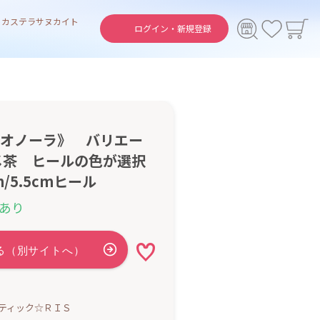
ト
カステラ
サヌカイト
ログイン・
新規登録
s《レオノーラ》 バリエー
メ茶 ヒールの色が選択
m/5.5cmヒール
あり
ティック☆ＲＩＳ