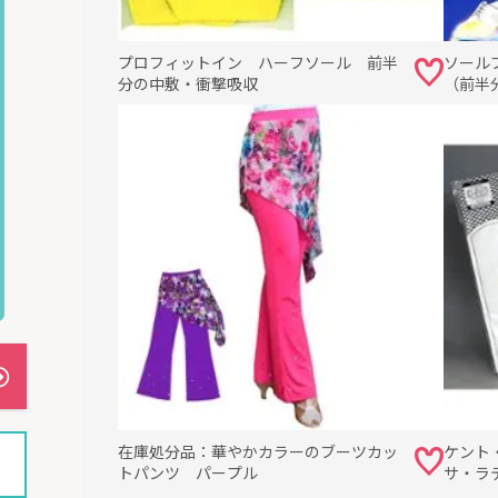
プロフィットイン ハーフソール 前半
ソール
分の中敷・衝撃吸収
（前半
Roserisシューズベルト（革）はこちら
在庫処分品：華やかカラーのブーツカッ
ケント
トパンツ パープル
サ・ラ
ルトなしでもフィット感が抜群！