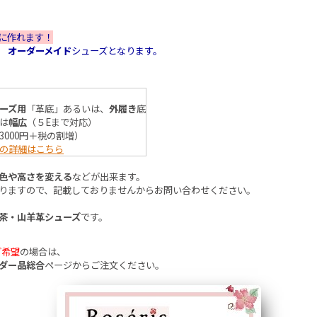
に作れます！
て
オーダーメイド
シューズとなります。
ーズ用
「革底」あるいは、
外履き
底
は
幅広
（５Eまで対応）
3000円＋税の割増）
の詳細はこちら
色や高さを変える
などが出来ます。
りますので、記載しておりませんからお問い合わせください。
茶・山羊革シューズ
です。
ご希望
の場合は、
ダー品総合
ページ
からご注文ください。