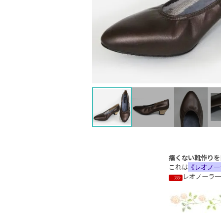
痛くない靴作りを
これは
《レオノー
レオノーラ一