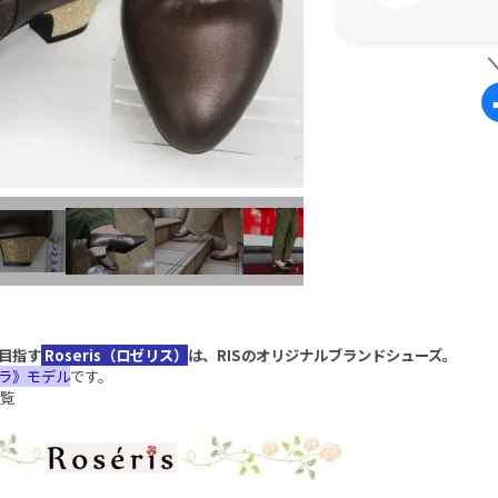
目指す
Roseris（ロゼリス）
は、RISのオリジナルブランドシューズ。
ラ》モデル
です。
覧