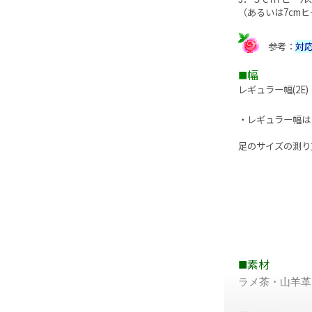
（あるいは7cm
参考：
対
幅
■
レギュラー幅(2E)
・レギュラー幅は
足のサイズの測り
素材
■
ラメ茶・山羊革