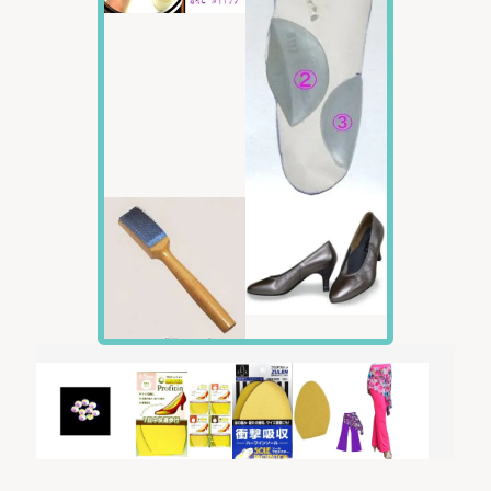
真っ赤なパンプスを履きこなして下さい
おしゃれな街に馴染む、
ました！
Roserisシューズは、沢山のモニターさんに繰り返し履いて頂き
ました。
１つ１つのお悩みを解決させていき、改良を重ねて作った快適シ
ューズです。
神奈川県 イチゴ様
「外反母趾なので、痛くない靴が欲しいです」
でも「お洒落でない、だぼっとした靴は嫌です！」
とおっしゃる「イチゴ様」は、
とてもお洒落で、RISのお得意様です。
以前に金色のダンスシューズもお求め頂いています。
今回の赤い靴をご注文いただいた、メールの一部です。