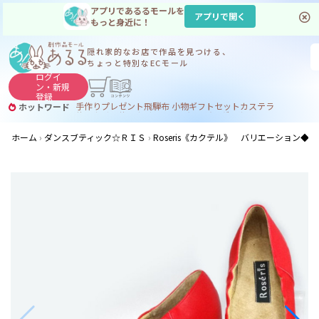
アプリであるるモールを
アプリで開く
もっと身近に！
隠れ家的なお店で
作品を見つける、
ちょっと特別なECモール
ログイ
ン・
新規
登録
手作り
プレゼント
飛騨
布 小物
ギフトセット
カステラ
ホットワード
サヌカイト
サヌカイト 風鈴
コーヒー
ジンギスカン
ホーム
ダンスブティック☆ＲＩＳ
Roseris《カクテル》 バリエーション◆マ