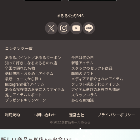
あるる公式SNS
（ご入金から大体2ヵ月はかかりますので、お時間にゆとりのあると
きにご注文下さいませ。）
コンテンツ一覧
あるるポイント／あるるクーポン
今日は何の日
知って好きになるあるるのお店
新着アイテム
全国の隠れた名物
スタッフのセレクト商品
送料無料・おためしアイテム
季節のギフト
最新ニュースから探す
メディアで紹介されたアイテム
Instagram紹介アイテム
クラフト感あふれるアイテム
あるる探検隊のお気に入りアイテム
アイテム選びのお役立ち情報
Roseris【ロゼリス】特設サイトはこちら
推しアイテムレポート
スタッフコラム
プレゼントキャンペーン
あるる豆知識
利用規約
お問い合わせ
運営会社
プライバシーポリシー
© 2022 創作品モール あるる
関連動画