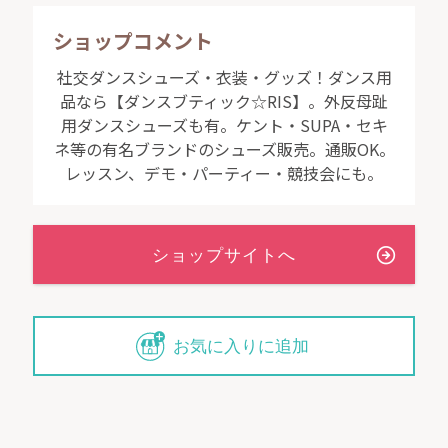
ショップコメント
社交ダンスシューズ・衣装・グッズ！ダンス用
★お客様（イチゴ様）より
品なら【ダンスブティック☆RIS】。外反母趾
赤い靴、憧れだったのです。
用ダンスシューズも有。ケント・SUPA・セキ
ネ等の有名ブランドのシューズ販売。通販OK。
いつも無難な黒ばかり選んでしまって、派手な靴は服に合わないとお
レッスン、デモ・パーティー・競技会にも。
もってました。
先日買ったゴールドの靴から、靴が目立つのはとても素敵！
と知りま
した。
★RIS店長より
> 赤い靴、憧れだったのです。
お気に入りに追加
素敵な靴、作りましょう！
私一人が作るのではなくて、ご一緒に作って頂く感覚です。
真っ赤もいいけど、「シックな赤」もいいかもしれません。