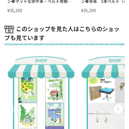
ン◆マットな赤牛革・ベルト有無の
ン◆赤革 1本ベルト（ベ
選択 5.5cm/7cmヒール
選択可能）5.5cm/7cmヒ
¥
¥
35,200
35,200
このショップを見た人はこちらのショッ
プも見ています
● ロゼリスのオーダー品のご注文について
※ロゼリスのオーダー品は、お客様のサイズを細かく伺ってから作成
します。
場合によっては足型をとります。