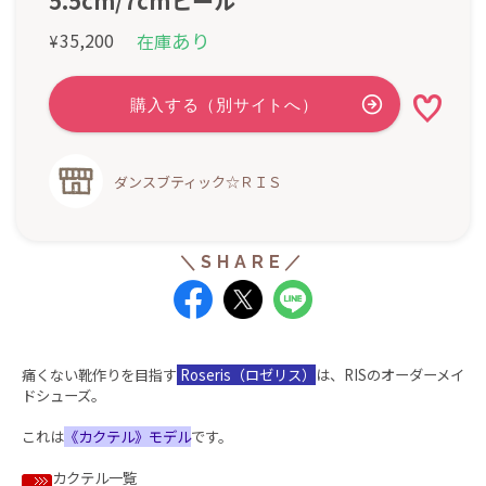
5.5cm/7cmヒール
あり
35,200
在庫
¥
ダンスブティック☆ＲＩＳ
痛くない靴作りを目指す
Roseris（ロゼリス）
は、RISのオーダーメイ
ドシューズ。
これは
《カクテル》モデル
です。
カクテル一覧