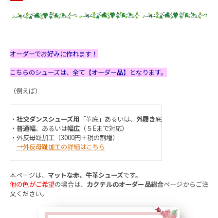
オーダーでお好みに作れます！
こちらのシューズは、全て【オーダー品】となります。
（例えば）
・
社交ダンスシューズ用
「革底」あるいは、
外履き
底
・
普通幅
、あるいは
幅広
（５Eまで対応）
・外反母趾加工（3000円＋税の割増）
→外反母趾加工の詳細はこちら
本ページは、
マットな赤、牛革シューズ
です。
他の色がご希望
の場合は、
カクテルのオーダー品総合
ページ
からご注
文ください。