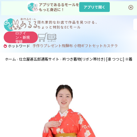
アプリであるるモールを
アプリで開く
もっと身近に！
隠れ家的なお店で
作品を見つける、
ちょっと特別なECモール
ログイ
ン・
新規
登録
手作り
プレゼント
飛騨
布 小物
ギフトセット
カステラ
ホットワード
サヌカイト
サヌカイト 風鈴
コーヒー
ジンギスカン
ホーム
仕立屋甚五郎通販サイト
衿つき着物(リボン帯付き) [凛 つつじ] ※着物単品