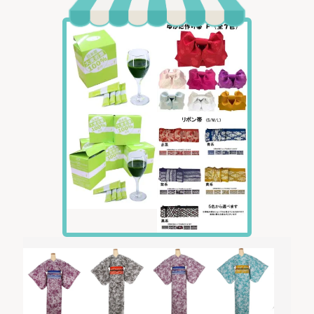
アンダーバスト
65〜75
70〜80
70〜80
75〜85
裄
65
67
70
70
ヒップ
〜90
〜94
〜94
〜98
155〜
158〜
160〜
160〜
身長
160
163
168
168
※MT・・・Mサイズで身長が高い人向けサイズです。
※お渡し後に、丈が合わない場合は、ご希望の長さに合わせて裾上げ
して下さい。
※衿の抜き加減によって着丈の長さが変わります。裾上げされる際に
は、お好みの抜き加減で、帯まで全て着用した状態で裾上げする長さ
を測ることをおすすめ致します。
帯サイズ目安：
Sサイズ アンダーバスト 75cm前後
Mサイズ アンダーバスト 80cm前後
Lサイズ アンダーバスト 85cm前後
★材質
【着物】 ：ポリエステル 100%
【帯】 ：ポリエステル 100%
【帯締め】：絹 100%