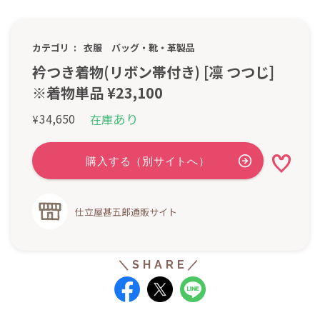
カテゴリ
衣服
バッグ・靴・革製品
衿つき着物(リボン帯付き) [凛 つつじ]
※着物単品 ¥23,100
あり
34,650
在庫
¥
仕立屋甚五郎通販サイト