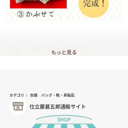
帯とセットで購入すると帯締めプレゼント！
もっと見る
（帯締めはショップのお見立てとなります）
普段のおしゃれに、お出かけ、デート、国内・海外旅行、観光、文化
祭、発表会、芸術鑑賞、紅葉狩り、お花見、ランチ、ディナー、コン
サート、忘年会、新年会、初詣、パーティー、卒業式、謝恩会、入学
式、参観日、同窓会、お買い物、女子会など、様々な場面で気軽に着
物を楽しめます。
カテゴリ
衣服
バッグ・靴・革製品
★サイズ表
仕立屋甚五郎通販サイト
[cm]
S
M
MT
L
着丈
132
136
140
140