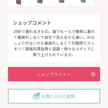
以下、あらかじめご了承ください。
※着物と帯のセットを購入した場合は、帯締め・簡単な半衿がプレゼ
ショップコメント
ントとして付属します。着物単品の場合は簡単な半衿のみ付属しま
す。
29秒で着れるきもの。誰でも一人で簡単に着れ
※着物と帯のセットを購入した場合、プレゼントの帯締めはショップ
て着崩れしなくて自宅で洗えるから凄い。おは
のお見立てになります。
しょりがないから着崩れしなくてお腹周りスッ
※帯の色は選ぶことができます。帯の柄はショップのお見立てとなり
ます。
キリ！脚長効果抜群と話題！様々なメディアに
※国内送料は地域ごとに異なります。
取り上げられています。
※海外配送の場合は、別途送料がかかります。（発送に関しまして
は、後日当店からご連絡致します。）
※海外配送の場合、関税はお客様のご負担となる可能性がございま
す。
※パソコンのモニターの特性や設定の関係で、商品の色、素材感につ
いては若干実物との違いが生じる場合がございます。
※柄のある商品については、柄の出方が変わることがございます。
※お渡し後に、丈が合わない場合は、ご希望の長さに合わせて裾上げ
して下さい。
お気に入りに追加
※イメージ写真で使われている小物類は商品に含まれません。
※掲載商品につきましては、一部店頭販売在庫と共有している商品が
ございます。「在庫あり」の表示があってもご注文後に欠品が発生す