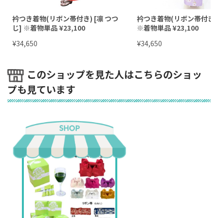
簡単半衿をつけ、ひもを2カ所結んで、帯を巻くだけ！誰
衿つき着物(リボン帯付き) [凛 つつ
衿つき着物(リボン帯付き) 
一人で簡単に着れて、着崩れしなくて、自宅で洗える着
じ] ※着物単品 ¥23,100
※着物単品 ¥23,100
す。リボン部分は好きな形に自由にアレンジできます！
¥
¥
34,650
34,650
帯の色が選べます！
このショップを見た人はこちらのショッ
※帯を購入したら帯締めプレゼント
プも見ています
（帯締めの色はショップのお見立てとなります）