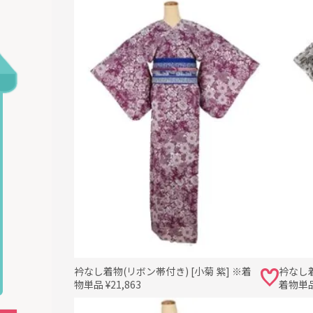
衿なし着物(リボン帯付き) [小菊 紫] ※着
衿なし着
物単品 ¥21,863
着物単品 