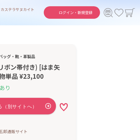
ト
カステラ
サヌカイト
ログイン・
新規登録
バッグ・靴・革製品
リボン帯付き) [はま矢
単品 ¥23,100
あり
五郎通販サイト