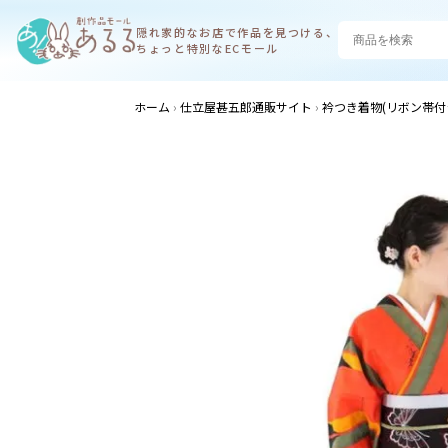
隠れ家的なお店で
作品を見つける、
ちょっと特別なECモール
ホーム
仕立屋甚五郎通販サイト
衿つき着物(リボン帯付き)