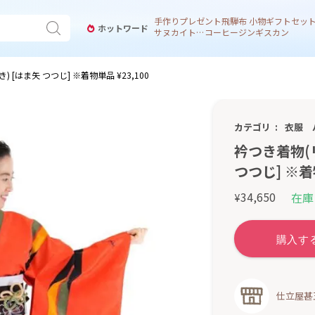
手作り
プレゼント
飛騨
布 小物
ギフトセッ
ホットワード
サヌカイト 風鈴
コーヒー
ジンギスカン
 [はま矢 つつじ] ※着物単品 ¥23,100
カテゴリ
衣服
衿つき着物(
つつじ] ※着物
34,650
在庫
¥
仕立屋甚