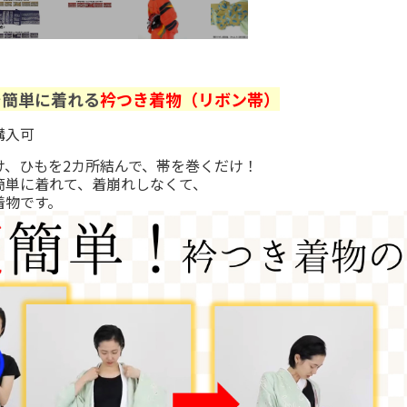
で簡単に着れる
衿つき着物（リボン帯）
購入可
け、ひもを2カ所結んで、帯を巻くだけ！
簡単に着れて、着崩れしなくて、
着物です。