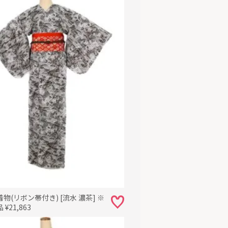
物(リボン帯付き) [流水 濃茶] ※
¥21,863