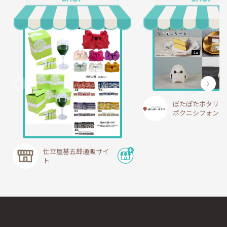
ぽたぽたポタリー
ボクニシフォン
仕立屋甚五郎通販サイ
ト