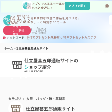
アプリであるるモールを
アプリで開く
もっと身近に！
隠れ家的なお店で
作品を見つける、
ちょっと特別なECモール
ログイ
ン・
新規
登録
手作り
プレゼント
飛騨
布 小物
ギフトセット
カステラ
ホットワード
サヌカイト
サヌカイト 風鈴
コーヒー
ジンギスカン
ホーム
仕立屋甚五郎通販サイト
仕立屋甚五郎通販サイトの
シ
ョップ紹介
カテゴリ
衣服
バッグ・靴・革製品
仕立屋甚五郎通販サイト