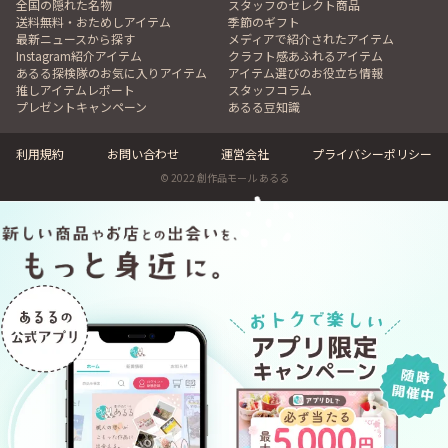
全国の隠れた名物
スタッフのセレクト商品
送料無料・おためしアイテム
季節のギフト
最新ニュースから探す
メディアで紹介されたアイテム
Instagram紹介アイテム
クラフト感あふれるアイテム
あるる探検隊のお気に入りアイテム
アイテム選びのお役立ち情報
推しアイテムレポート
スタッフコラム
プレゼントキャンペーン
あるる豆知識
利用規約
お問い合わせ
運営会社
プライバシーポリシー
© 2022 創作品モール あるる