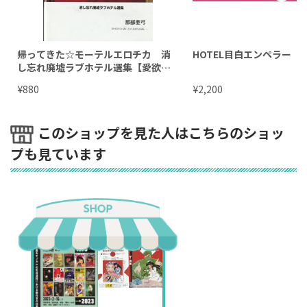
帰ってきた☆モーテルエロチカ 消
HOTEL目白エンペラー
し忘れ廃墟ラブホテル選集【愛欲空
間ブックス】
¥
¥
880
2,200
このショップを見た人はこちらのショッ
プも見ています