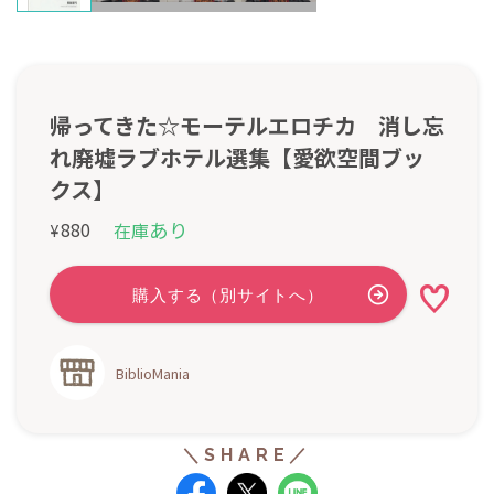
帰ってきた☆モーテルエロチカ 消し忘
れ廃墟ラブホテル選集【愛欲空間ブッ
クス】
あり
880
在庫
¥
BiblioMania