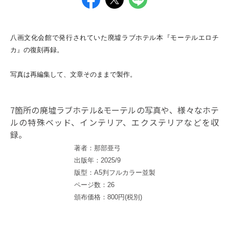
八画文化会館で発行されていた
廃墟ラブホテル本
『モーテルエロチ
カ』の復刻再録。
写真は再編集して、文章そのままで製作。
7箇所の廃墟ラブホテル&モーテルの写真や、様々なホテ
ルの特殊ベッド、インテリア、エクステリアなどを収
録。
著者：那部亜弓
出版年：2025/9
版型：A5判フルカラー並製
ページ数：26
頒布価格：800円(税別)