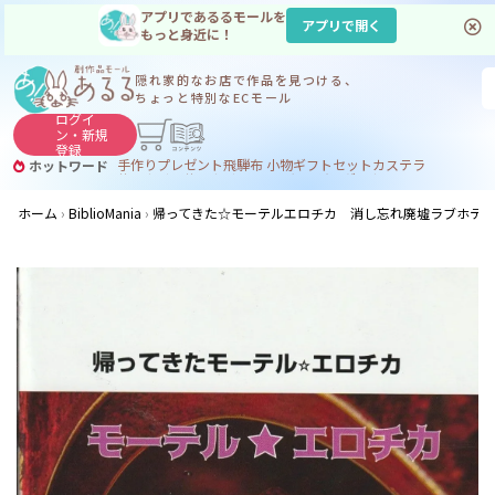
アプリであるるモールを
アプリで開く
もっと身近に！
隠れ家的なお店で
作品を見つける、
ちょっと特別なECモール
ログイ
ン・
新規
登録
手作り
プレゼント
飛騨
布 小物
ギフトセット
カステラ
ホットワード
サヌカイト
サヌカイト 風鈴
コーヒー
ジンギスカン
ホーム
BiblioMania
帰ってきた☆モーテルエロチカ 消し忘れ廃墟ラブホテ