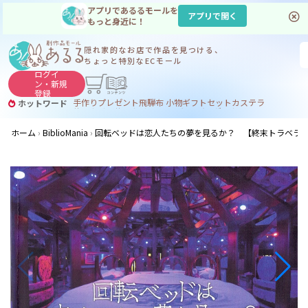
アプリであるるモールを
アプリで開く
もっと身近に！
隠れ家的なお店で
作品を見つける、
ちょっと特別なECモール
ログイ
ン・
新規
登録
手作り
プレゼント
飛騨
布 小物
ギフトセット
カステラ
ホットワード
サヌカイト
サヌカイト 風鈴
コーヒー
ジンギスカン
ホーム
BiblioMania
回転ベッドは恋人たちの夢を見るか？ 【終末トラベラ