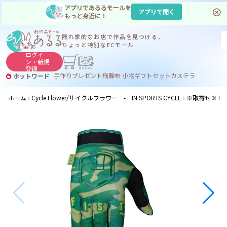
アプリであるるモールを
アプリで開く
もっと身近に！
隠れ家的なお店で
作品を見つける、
ちょっと特別なECモール
ログイ
ン・
新規
登録
手作り
プレゼント
飛騨
布 小物
ギフトセット
カステラ
ホットワード
サヌカイト
サヌカイト 風鈴
コーヒー
ジンギスカン
ホーム
Cycle Flower/サイクルフラワー - IN SPORTS CYCLE
※取寄せ※ FIST