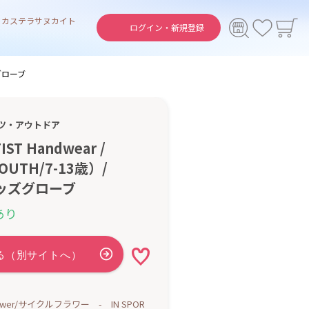
ト
カステラ
サヌカイト
ログイン・
新規登録
ッズグローブ
ツ・アウトドア
T Handwear /
YOUTH/7-13歳）/
 キッズグローブ
あり
Flower/サイクルフラワー - IN SPOR