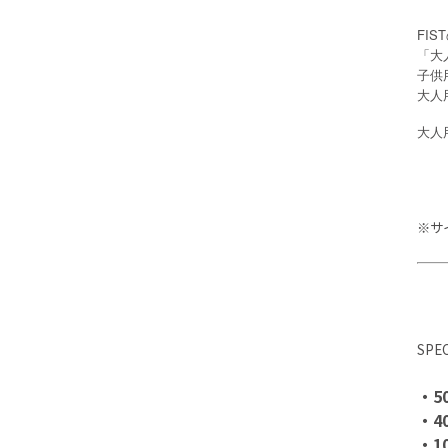
FI
「大
子供
大人
大人
※サ
SPE
・50
・4
・10