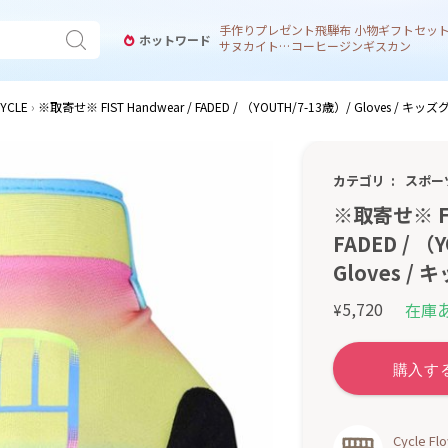
手作り
プレゼント
飛騨
布 小物
ギフトセッ
ホットワード
サヌカイト 風鈴
コーヒー
ジンギスカン
YCLE
※取寄せ※ FIST Handwear / FADED / （YOUTH/7-13歳）/ Gloves / キ
カテゴリ
スポー
※取寄せ※ FIS
FADED / （
Gloves /
5,720
在庫
¥
Cycle 