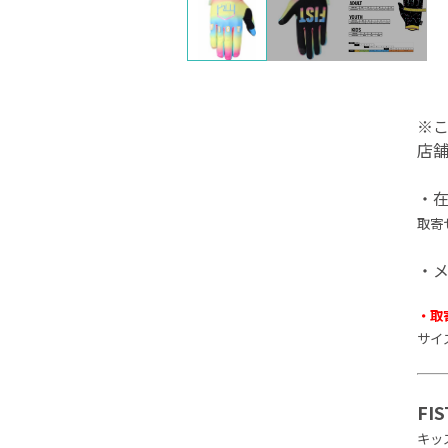
※
店
・
取寄
・
・取
サイ
FI
キッ