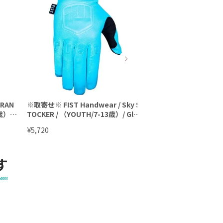
ORAN
※取寄せ※ FIST Handwear / Sky S
※取寄せ※ FIST Hand
歳）/
TOCKER / （YOUTH/7-13歳）/ Glov
STOCKER / （YOUTH
es / キッズグローブ
ves / キッズグローブ
¥
¥
5,720
5,720
す