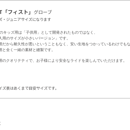
ST「フィスト」
グローブ
ズ・ジュニアサイズになります
STのキッズ用は「子供用」として開発されたものではなく、
人用のサイズが小さいバージョン」です。
用だから耐久性が悪いということもなく、安い生地をつかっているわけでも
用と全く一緒の素材と縫製です。
用のクオリテティで、お子様により安全なライドを楽しんでいただけます。
イズ表はあくまで目安サイズです｡
C