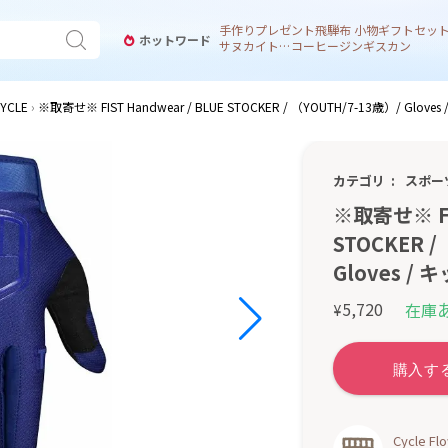
手作り
プレゼント
飛騨
布 小物
ギフトセッ
ホットワード
サヌカイト 風鈴
コーヒー
ジンギスカン
YCLE
※取寄せ※ FIST Handwear / BLUE STOCKER / （YOUTH/7-13歳）/ Glov
カテゴリ
スポー
※取寄せ※ FIS
STOCKER /
Gloves /
5,720
在庫
¥
Cycle 