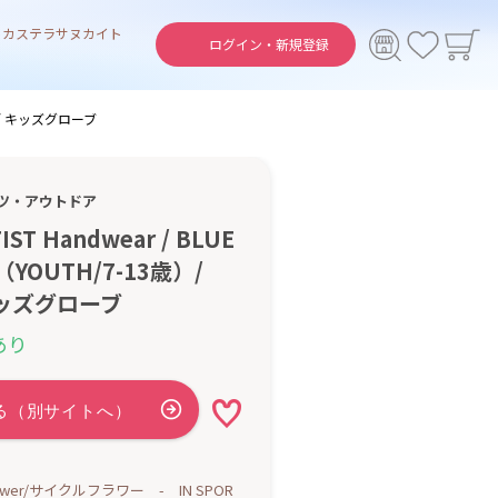
ト
カステラ
サヌカイト
ログイン・
新規登録
es / キッズグローブ
ツ・アウトドア
T Handwear / BLUE
 （YOUTH/7-13歳）/
 キッズグローブ
あり
Flower/サイクルフラワー - IN SPOR