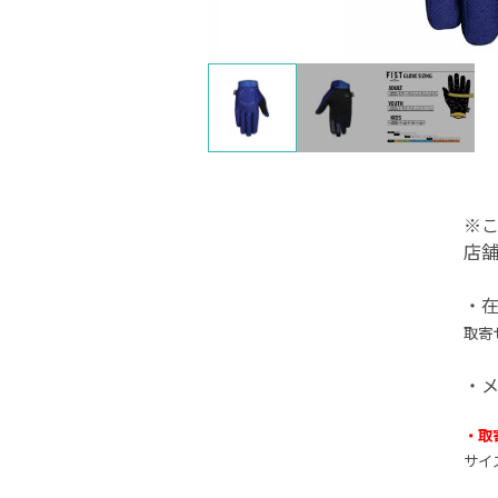
※
店
・
取寄
・
・取
サイ