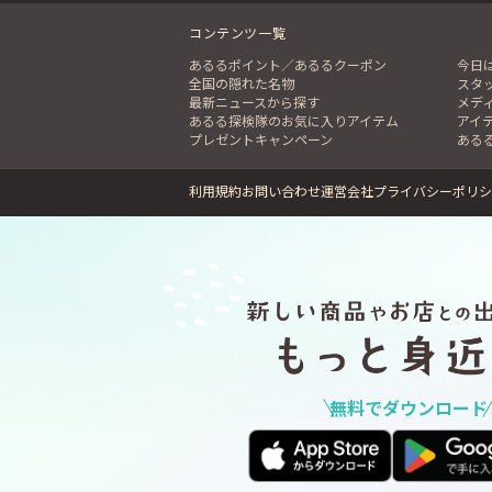
コンテンツ一覧
あるるポイント／あるるクーポン
今日
全国の隠れた名物
スタ
最新ニュースから探す
メデ
あるる探検隊のお気に入りアイテム
アイ
プレゼントキャンペーン
ある
利用規約
お問い合わせ
運営会社
プライバシーポリシ
無料でダウンロード