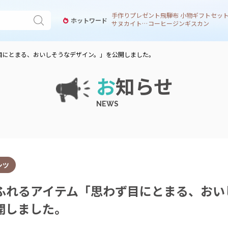
手作り
プレゼント
飛騨
布 小物
ギフトセッ
ホットワード
サヌカイト 風鈴
コーヒー
ジンギスカン
目にとまる、おいしそうなデザイン。」を公開しました。
お
知らせ
ンツ
ふれるアイテム「思わず目にとまる、おい
開しました。