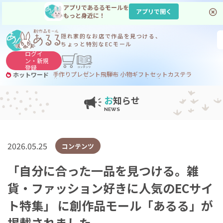
アプリであるるモールを
アプリで開く
もっと身近に！
隠れ家的なお店で
作品を見つける、
ちょっと特別なECモール
ログイ
ン・
新規
登録
手作り
プレゼント
飛騨
布 小物
ギフトセット
カステラ
ホットワード
サヌカイト
サヌカイト 風鈴
コーヒー
ジンギスカン
お
知らせ
2026.05.25
コンテンツ
「自分に合った一品を見つける。雑
貨・ファッション好きに人気のECサイ
ト特集」 に創作品モール「あるる」が
掲載されました。