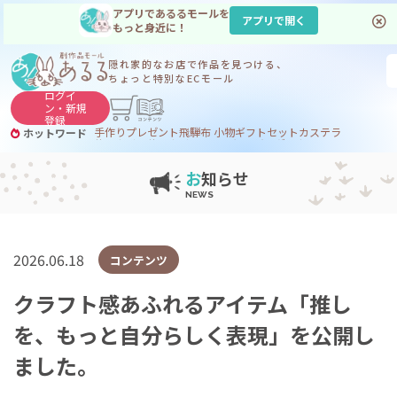
アプリであるるモールを
アプリで開く
もっと身近に！
隠れ家的なお店で
作品を見つける、
ちょっと特別なECモール
ログイ
ン・
新規
登録
手作り
プレゼント
飛騨
布 小物
ギフトセット
カステラ
ホットワード
サヌカイト
サヌカイト 風鈴
コーヒー
ジンギスカン
お
知らせ
2026.06.18
コンテンツ
クラフト感あふれるアイテム「推し
を、もっと自分らしく表現」を公開し
ました。