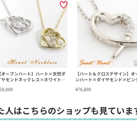
【オープンハート】ハート×天然ダ
【ハート＆クロスデザイン】オ
イヤモンドネックレス×ホワイトゴ
ンハート×ダイヤモンド×ピン
ールドorイエローゴールド ☆ 4月誕
ールド（K10PG）orホワイト
¥
50,000
76,600
生石ダイヤネックレス
ドネックレス（10WG）4月誕
イヤネックレス
た人はこちらのショップも見ていま