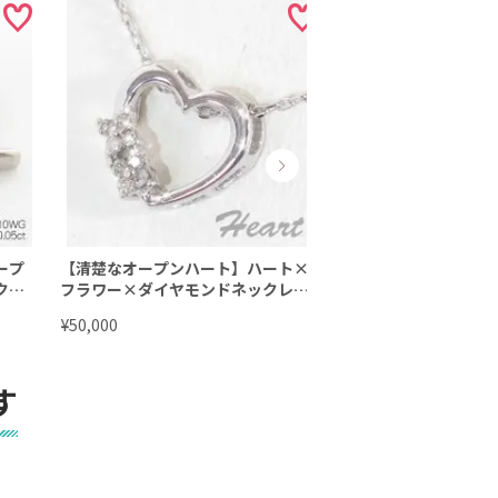
ープ
【清楚なオープンハート】ハート×
【ハートのリボン】
クゴ
フラワー×ダイヤモンドネックレス
ックレス×ホワイトゴ
ゴール
×ホワイトゴールド ☆ 4月誕生石
クゴールドorイエロー
¥
¥
50,000
50,000
生石ダ
ダイヤネックレス
月誕生石ダイヤネッ
す