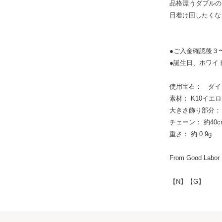
品格漂うダブルの
日着け回したくな
●ご入金確認後３
●誕生日、ホワイ
使用宝石： ダイヤ
素材： K10イエ
大きさ飾り部分： 約 
チェーン： 約40
重さ： 約 0.9g
From Good La
【N】【G】