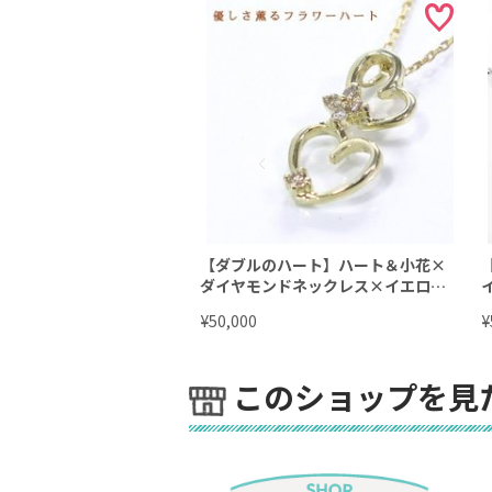
【ダブルのハート】ハート＆小花×
ダイヤモンドネックレス×イエロー
ゴールドネックレス ☆ 4月誕生石 ダ
¥
¥
50,000
イヤネックレス
このショップを見