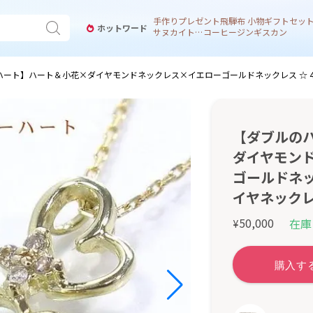
手作り
プレゼント
飛騨
布 小物
ギフトセッ
ホットワード
サヌカイト 風鈴
コーヒー
ジンギスカン
ハート】ハート＆小花×ダイヤモンドネックレス×イエローゴールドネックレス ☆ 
【ダブルの
ダイヤモン
ゴールドネッ
イヤネック
50,000
在庫
¥