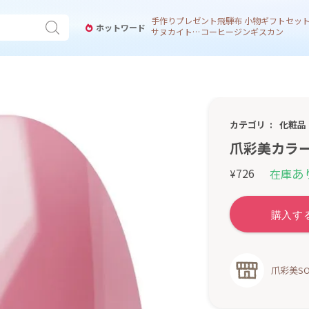
手作り
プレゼント
飛騨
布 小物
ギフトセッ
ホットワード
サヌカイト 風鈴
コーヒー
ジンギスカン
カテゴリ
化粧品
爪彩美カラー
あ
726
在庫
¥
爪彩美SO