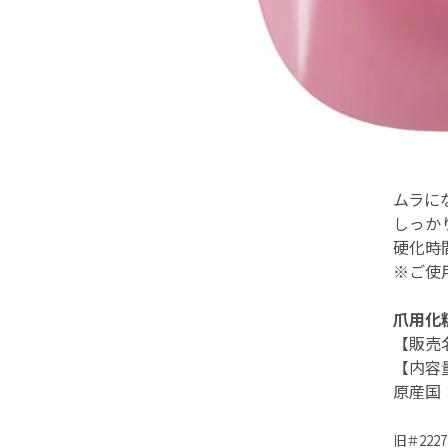
ムラに
しっか
硬化時
※ご使
爪用化
【販売
【内容
原産国
旧＃2227