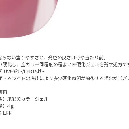
ならない塗りやすさと、発色の良さは今や当たり前。
り硬化し、全カラー同程度の程よい未硬化ジェルを残す処方で
間
UV60
秒
~/LED15
秒
~
用するライトの性能により多少硬化時間が前後する場合がござ
粧料
名】爪彩美カラージェル
量】4ｇ
：日本