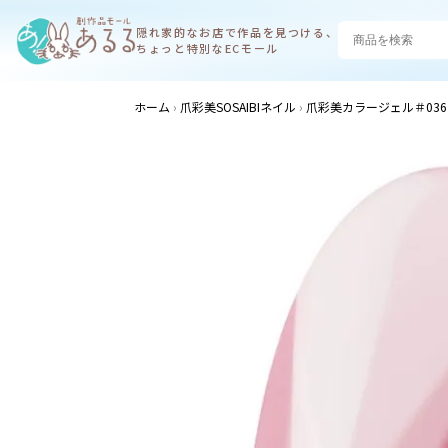
隠れ家的なお店で
作品を見つける、
ちょっと特別なECモール
ホーム
爪彩美SOSAIBIネイル
爪彩美カラージェル＃036