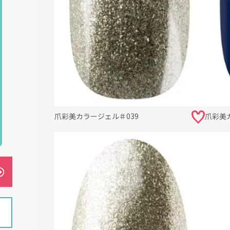
爪彩美カラージェル＃039
爪彩美