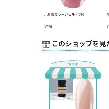
爪彩美カラージェル＃036
¥
¥
726
このショップを見