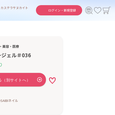
ト
カステラ
サヌカイト
ログイン・
新規登録
・美容・医療
ジェル＃036
り
SAIBIネイル