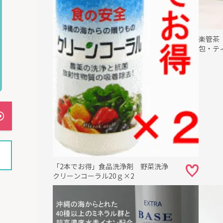
楽管茶（
包・テ
「2本でお得」食品洗浄剤 野菜洗浄
クリーンコーラル20ｇ×2