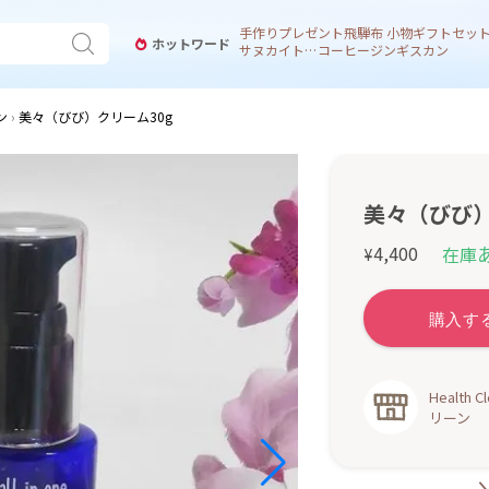
手作り
プレゼント
飛騨
布 小物
ギフトセッ
ホットワード
サヌカイト 風鈴
コーヒー
ジンギスカン
ン
美々（びび）クリーム30g
美々（びび）
4,400
在庫
¥
Healt
リーン