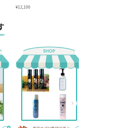
g（プ
（プランドゥシー・メディカル）
¥
¥
12,100
8,800
す