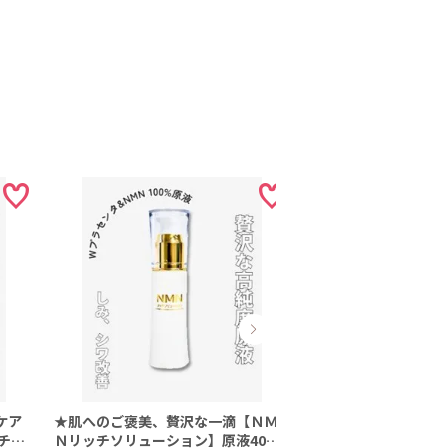
ケア
★肌へのご褒美、贅沢な一滴【ＮＭ
プレミアムクリーム 
チナ
Ｎリッチソリューション】原液40ml