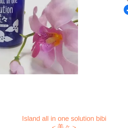
Island all in one solution bibi
＜美々＞