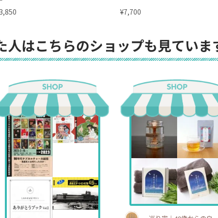
リッシュクリーム】クリーム50
¥
3,850
7,700
ランドゥシー・メディカル）
た人はこちらのショップも見ていま