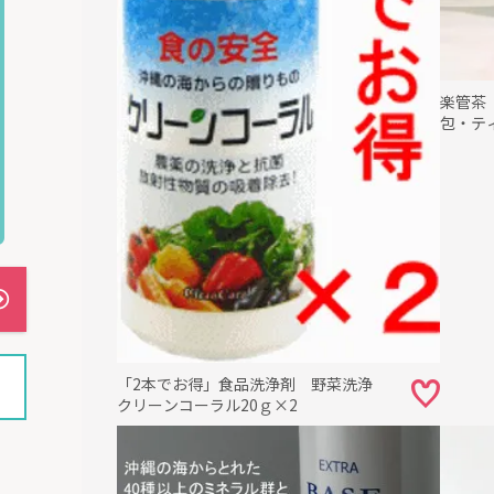
楽管茶（
包・テ
「2本でお得」食品洗浄剤 野菜洗浄
クリーンコーラル20ｇ×2