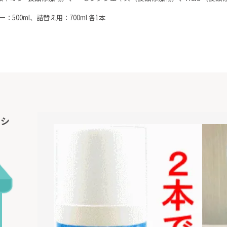
500ml、詰替え用：700ml 各1本
ンシ