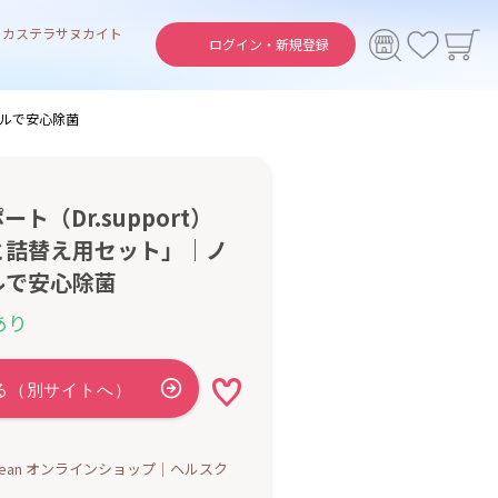
ト
カステラ
サヌカイト
ログイン・
新規登録
ールで安心除菌
ト（Dr.support）
と詰替え用セット」｜ノ
ルで安心除菌
あり
h Clean オンラインショップ｜ヘルスク