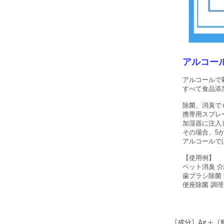
アルコー
アルコールで
すべて食品添
除菌、消臭で
携帯用スプレ
加湿器に注入
その場合、5
アルコールで
【使用例】
ペット消臭 
歯ブラシ除菌
便座除菌 調
［成分］Ag＋（