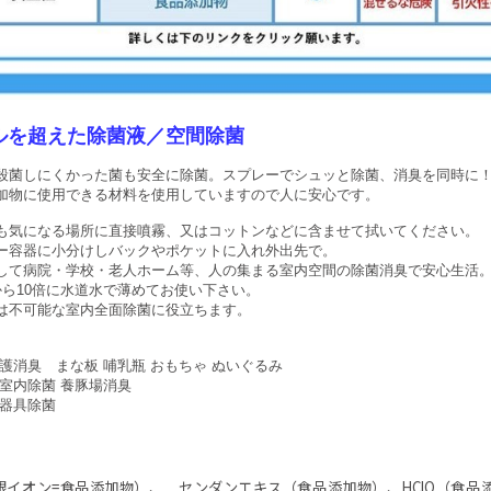
ルを超えた除菌液／空間除菌
殺菌しにくかった菌も安全に除菌。スプレーでシュッと除菌、消臭を同時に
加物に使用できる材料を使用していますので人に安心です。
も気になる場所に直接噴霧、又はコットンなどに含ませて拭いてください。
ー容器に小分けしバックやポケットに入れ外出先で。
して病院・学校・老人ホーム等、人の集まる室内空間の除菌消臭で安心生活
から10倍に水道水で薄めてお使い下さい。
は不可能な室内全面除菌に役立ちます。
介護消臭 まな板 哺乳瓶 おもちゃ ぬいぐるみ
 室内除菌 養豚場消臭
理器具除菌
銀イオン=食品添加物）、 センダンエキス（食品添加物）、HClO（食品