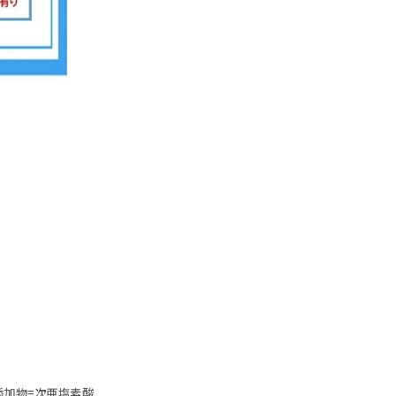
！
。
添加物=次亜塩素酸