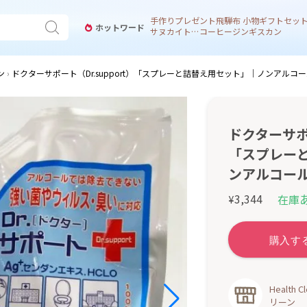
手作り
プレゼント
飛騨
布 小物
ギフトセッ
ホットワード
サヌカイト 風鈴
コーヒー
ジンギスカン
ン
ドクターサポート（Dr.support）「スプレーと詰替え用セット」｜ノンアルコ
ドクターサポー
「スプレー
ンアルコー
3,344
在庫
¥
Healt
リーン