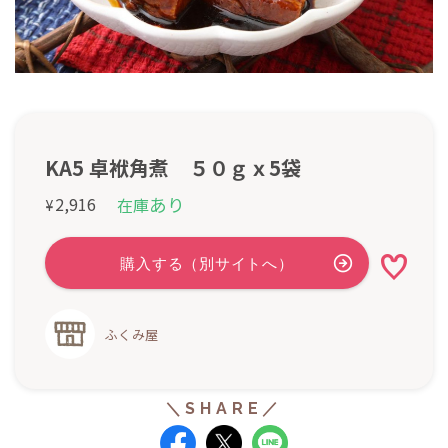
KA5 卓袱角煮 ５０ｇｘ5袋
あり
2,916
在庫
¥
ふくみ屋