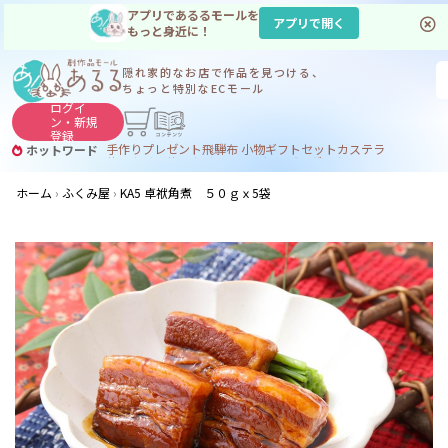
アプリであるるモールを
アプリで開く
もっと身近に！
隠れ家的なお店で
作品を見つける、
ちょっと特別なECモール
ログイ
ン・
新規
登録
手作り
プレゼント
飛騨
布 小物
ギフトセット
カステラ
ホットワード
サヌカイト
サヌカイト 風鈴
コーヒー
ジンギスカン
ホーム
ふくみ屋
KA5 卓袱角煮 ５０ｇｘ5袋