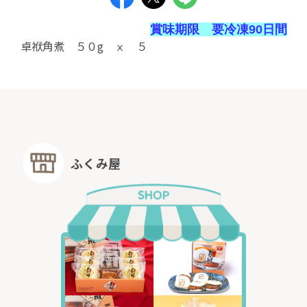
賞味期限 要冷凍90日間
卓袱角煮 ５０g ⅹ ５
ふくみ屋