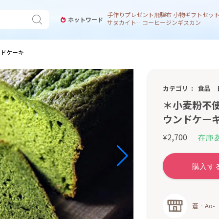
手作り
プレゼント
飛騨
布 小物
ギフトセッ
ホットワード
サヌカイト 風鈴
コーヒー
ジンギスカン
ンドケーキ
カテゴリ
食品
＊小麦粉不
ウンドケー
2,700
在庫
¥
蒼‐Ao-