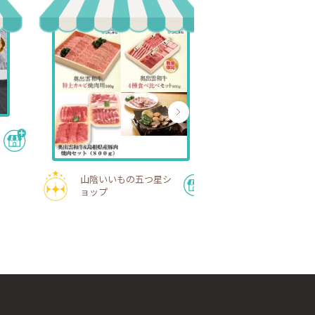
山陰いいもの五つ星シ
ョップ
彩's planning