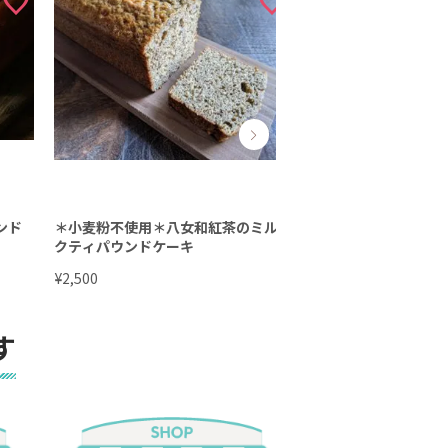
ンド
＊小麦粉不使用＊八女和紅茶のミル
福岡八女抹茶の米粉シ
クティパウンドケーキ
個セット
¥
¥
2,500
1,500
す