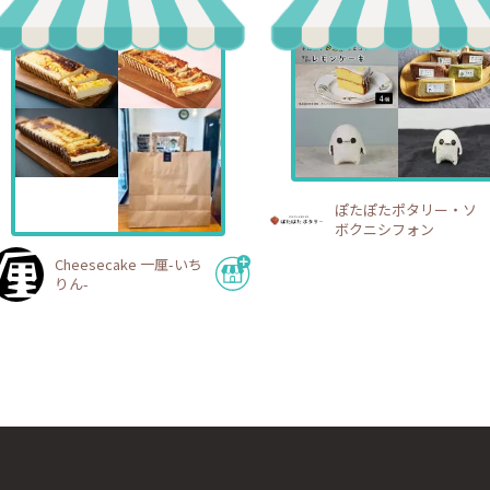
ぽたぽたポタリー・ソ
ボクニシフォン
Cheesecake 一厘-いち
りん-