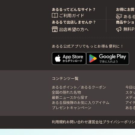
あるるってどんなサイト？
お得にお買
ご利用ガイド
ある
あるるで出店しませんか？
商品やショ
無料
出店希望の方へ
あるる公式アプリでもっとお得＆便利に！
コンテンツ一覧
あるるポイント／あるるクーポン
今日
全国の隠れた名物
スタ
最新ニュースから探す
メデ
あるる探検隊のお気に入りアイテム
アイ
プレゼントキャンペーン
ある
利用規約
お問い合わせ
運営会社
プライバシーポリシ