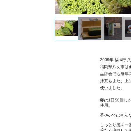
2009年 福岡県
福岡県八女市は
品評会でも毎年
抹茶もまた、上
使いました。
卵は1日50個
使用。
蒼‐Ao‐では
しっとり感を一
冷たく冷やして