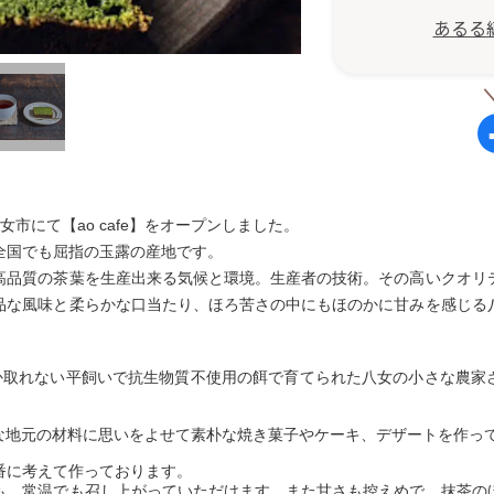
あるる
八女市にて【ao cafe】をオープンしました。
全国でも屈指の玉露の産地です。
高品質の茶葉を生産出来る気候と環境。生産者の技術。その高いクオリ
品な風味と柔らかな口当たり、ほろ苦さの中にもほのかに甘みを感じる
しか取れない平飼いで抗生物質不使用の餌で育てられた八女の小さな農家
そんな地元の材料に思いをよせて素朴な焼き菓子やケーキ、デザートを作っ
番に考えて作っております。
も、常温でも召し上がっていただけます。また甘さも控えめで、抹茶の