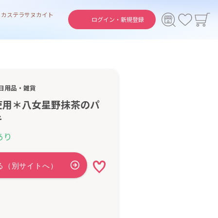
ト
カステラ
サヌカイト
ログイン・
新規登録
日用品・雑貨
使用＊八女星野抹茶のパ
キ
あり