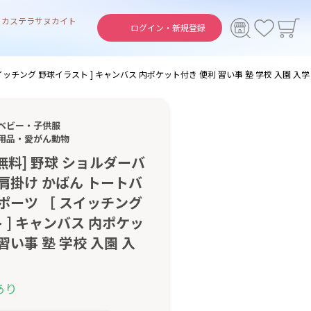
ト
カステラ
サヌカイト
ログイン・
新規登録
イッチング 野球イラスト ] キャンバス 内ポケット付き 便利 習い事 塾 学校 入園 入学
ベビー・子供服
用品・愛がん動物
無料] 野球 ショルダーバ
 肩掛け かばん トートバ
スポーツ ［ スイッチング
 ] キャンバス 内ポケッ
習い事 塾 学校 入園 入
あり