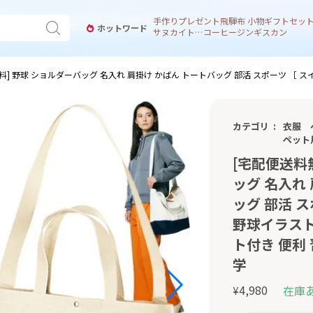
手作り
プレゼント
飛騨
布 小物
ギフトセッ
ホットワード
サヌカイト 風鈴
コーヒー
ジンギスカン
料] 野球 ショルダーバッグ 名入れ 肩掛け かばん トートバッグ 部活 スポーツ ［ ス
カテゴリ
衣服
ペット
[宅配便送料
ッグ 名入れ
ッグ 部活 
野球イラスト
ト付き 便利 
学
4,980
在庫
¥