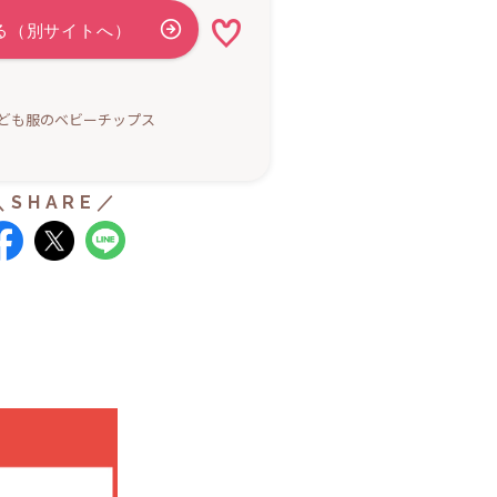
ども服のベビーチップス