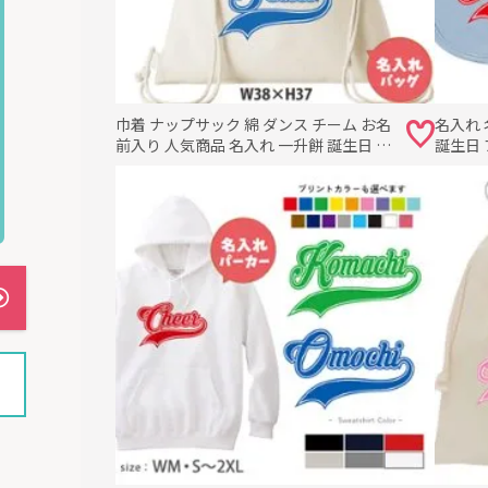
巾着 ナップサック 綿 ダンス チーム お名
名入れ 名
前入り 人気商品 名入れ 一升餅 誕生日 部
誕生日 
活 チアリーダー ［ 綿ナップ cheer （ チ
sport
ア ） ] 出産祝い プレゼント チーム名 お
ー おそ
そろい 名入れ